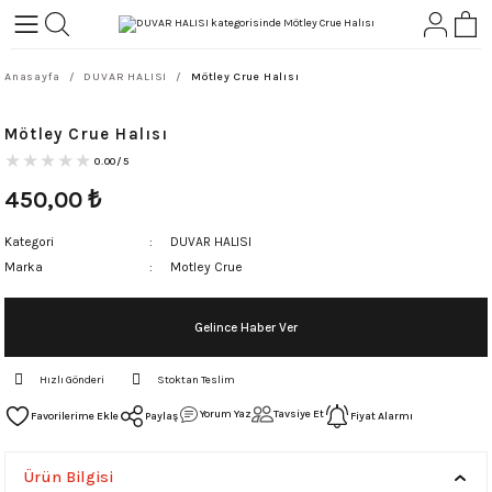
Geri Dön
Geri Dön
Anasayfa
DUVAR HALISI
Mötley Crue Halısı
L-ROCK
TLER
Mötley Crue Halısı
ört
0.00/5
450,00
₺
Kategori
DUVAR HALISI
Marka
Motley Crue
Gelince Haber Ver
Hızlı Gönderi
Stoktan Teslim
Yorum Yaz
Tavsiye Et
Paylaş
Fiyat Alarmı
Ürün Bilgisi