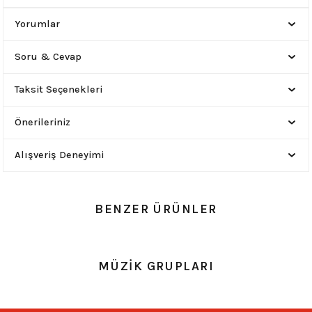
Yorumlar
Soru & Cevap
Taksit Seçenekleri
Önerileriniz
Alışveriş Deneyimi
BENZER ÜRÜNLER
0.0 Puan - 0 Yorum
MÜZİK GRUPLARI
Motörhead Lemmy Kumaş Poster 90x63 cm