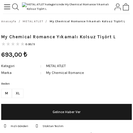
Geri Dön
Geri Dön
Anasayfa
METAL ATLET
My Chemical Romance Yıkamalı Kolsuz Tişört L
L-ROCK
TLER
My Chemical Romance Yıkamalı Kolsuz Tişört L
ört
0.00/5
693,00
₺
Kategori
METAL ATLET
Marka
My Chemical Romance
Beden
M
XL
Gelince Haber Ver
Hızlı Gönderi
Stoktan Teslim