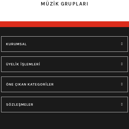
0.0 Puan - Yorum
MÜZİK GRUPLARI
Ramsstein Yıkamalı Over Size Kolsuz Tişört
693,00
₺
M
XL
KURUMSAL
0.0 Puan - Yorum
Black Label Society Yıkamalı Over Size Kolsuz Tişört
ÜYELİK İŞLEMLERİ
693,00
₺
ÖNE ÇIKAN KATEGORİLER
M
L
XL
SÖZLEŞMELER
0.0 Puan - Yorum
Avenged Sevenfold Yıkamalı Over Size Kolsuz Tişört