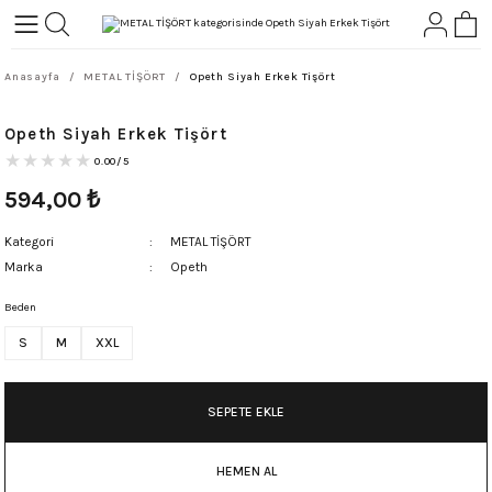
Geri Dön
Geri Dön
Anasayfa
METAL TİŞÖRT
Opeth Siyah Erkek Tişört
L-ROCK
TLER
Opeth Siyah Erkek Tişört
ört
0.00/5
594,00
₺
Kategori
METAL TİŞÖRT
Marka
Opeth
Beden
S
M
XXL
SEPETE EKLE
HEMEN AL