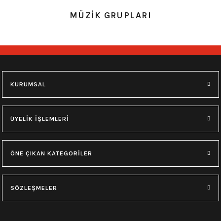
0.0 Puan - Yorum
0.0 Puan - Yorum
MÜZİK GRUPLARI
Metallica All Over Beyaz Erkek Tişört
Him Yıkamalı Over Size Tişört
748,00
₺
748,00
₺
M
L
XL
M
L
XL
KURUMSAL
0.0 Puan - Yorum
0.0 Puan - Yorum
Type O Negative Siyah Erkek Tişört
Korn Yıkamalı Over Size Tişört
ÜYELİK İŞLEMLERİ
599,00
₺
748,00
₺
ÖNE ÇIKAN KATEGORİLER
0.0 Puan - Yorum
0.0 Puan - Yorum
0.0 Puan - Yorum
SÖZLEŞMELER
Psychonaut 4 Siyah Erkek Tişört
Burzum Tişört
Motörhead Tişört