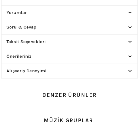
Yorumlar
Soru & Cevap
Taksit Seçenekleri
Önerileriniz
Alışveriş Deneyimi
BENZER ÜRÜNLER
0.0 Puan - Yorum
0.0 Puan - Yorum
MÜZİK GRUPLARI
Metallica All Over Beyaz Erkek Tişört
Him Yıkamalı Over Size Tişört