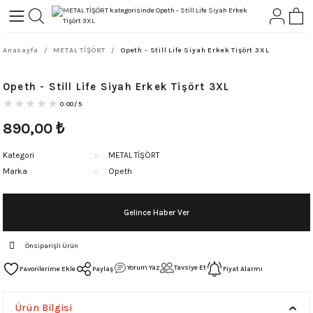
Geri Dön
Geri Dön
Anasayfa
METAL TİŞÖRT
Opeth - Still Life Siyah Erkek Tişört 3XL
L-ROCK
TLER
Opeth - Still Life Siyah Erkek Tişört 3XL
ört
0.00/5
890,00
₺
Kategori
METAL TİŞÖRT
Marka
Opeth
Gelince Haber Ver
Önsiparişli Ürün
Yorum Yaz
Tavsiye Et
Paylaş
Fiyat Alarmı
Ürün Bilgisi