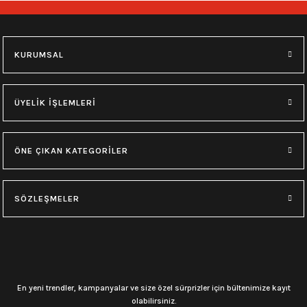
748,00
₺
748,00
₺
M
L
XL
M
L
XL
KURUMSAL
0.0 Puan - Yorum
0.0 Puan - Yorum
Type O Negative Siyah Erkek Tişört
Korn Yıkamalı Over Size Tişört
ÜYELİK İŞLEMLERİ
599,00
₺
748,00
₺
ÖNE ÇIKAN KATEGORİLER
0.0 Puan - Yorum
0.0 Puan - Yorum
0.0 Puan - Yorum
SÖZLEŞMELER
Psychonaut 4 Siyah Erkek Tişört
Burzum Tişört
Motörhead Tişört
599,00
₺
594,00
₺
599,00
₺
L
M
XL
L
M
XL
L
M
XL
En yeni trendler, kampanyalar ve size özel sürprizler için bültenimize kayıt
olabilirsiniz.