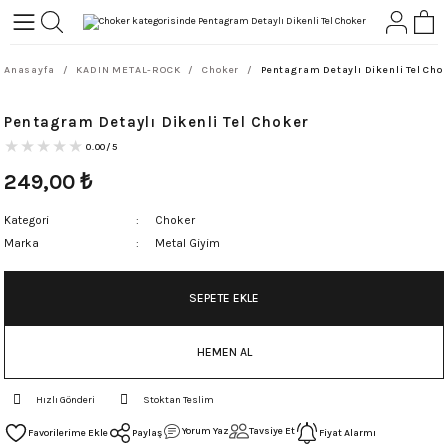
Geri Dön
Geri Dön
Anasayfa
KADIN METAL-ROCK
Choker
Pentagram Detaylı Dikenli Tel Cho
L-ROCK
TLER
Pentagram Detaylı Dikenli Tel Choker
ört
0.00/5
249,00
₺
Kategori
Choker
Marka
Metal Giyim
SEPETE EKLE
HEMEN AL
Hızlı Gönderi
Stoktan Teslim
Yorum Yaz
Tavsiye Et
Paylaş
Fiyat Alarmı