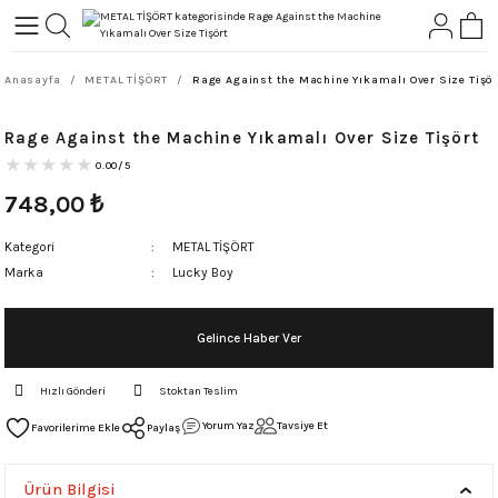
Geri Dön
Geri Dön
Anasayfa
METAL TİŞÖRT
Rage Against the Machine Yıkamalı Over Size Tişör
L-ROCK
TLER
Rage Against the Machine Yıkamalı Over Size Tişört
ört
0.00/5
748,00
₺
Kategori
METAL TİŞÖRT
Marka
Lucky Boy
Gelince Haber Ver
Hızlı Gönderi
Stoktan Teslim
Yorum Yaz
Tavsiye Et
Paylaş
Ürün Bilgisi