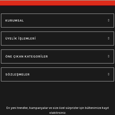
748,00
₺
748,00
₺
M
L
XL
M
L
XL
KURUMSAL
0.0 Puan - Yorum
0.0 Puan - Yorum
Type O Negative Siyah Erkek Tişört
Korn Yıkamalı Over Size Tişört
ÜYELİK İŞLEMLERİ
599,00
₺
748,00
₺
ÖNE ÇIKAN KATEGORİLER
0.0 Puan - Yorum
0.0 Puan - Yorum
0.0 Puan - Yorum
SÖZLEŞMELER
Psychonaut 4 Siyah Erkek Tişört
Burzum Tişört
Motörhead Tişört
599,00
₺
594,00
₺
599,00
₺
L
M
XL
L
M
XL
M
XL
En yeni trendler, kampanyalar ve size özel sürprizler için bültenimize kayıt
olabilirsiniz.