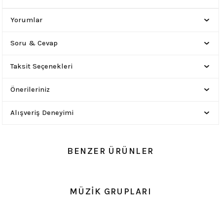
Yorumlar
Soru & Cevap
Taksit Seçenekleri
Önerileriniz
Alışveriş Deneyimi
BENZER ÜRÜNLER
0.0 Puan - Yorum
0.0 Puan - Yorum
MÜZİK GRUPLARI
Metallica All Over Beyaz Erkek Tişört
Him Yıkamalı Over Size Tişört