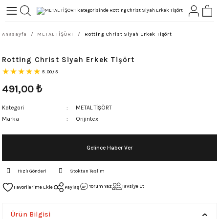
Geri Dön
Geri Dön
Anasayfa
METAL TİŞÖRT
Rotting Christ Siyah Erkek Tişört
L-ROCK
TLER
Rotting Christ Siyah Erkek Tişört
ört
5.00/5
491,00
₺
Kategori
METAL TİŞÖRT
Marka
Orijintex
Gelince Haber Ver
Hızlı Gönderi
Stoktan Teslim
Yorum Yaz
Tavsiye Et
Paylaş
Ürün Bilgisi