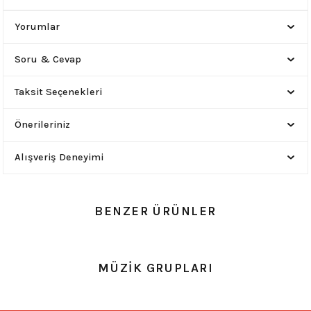
Yorumlar
Soru & Cevap
Taksit Seçenekleri
Önerileriniz
Alışveriş Deneyimi
BENZER ÜRÜNLER
0.0 Puan - Yorum
0.0 Puan - Yorum
MÜZİK GRUPLARI
Metallica All Over Beyaz Erkek Tişört
Him Yıkamalı Over Size Tişört