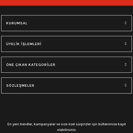
748,00
₺
748,00
₺
M
L
XL
M
L
XL
KURUMSAL
0.0 Puan - Yorum
0.0 Puan - Yorum
Type O Negative Siyah Erkek Tişört
Korn Yıkamalı Over Size Tişört
ÜYELİK İŞLEMLERİ
599,00
₺
748,00
₺
ÖNE ÇIKAN KATEGORİLER
0.0 Puan - Yorum
0.0 Puan - Yorum
0.0 Puan - Yorum
SÖZLEŞMELER
Psychonaut 4 Siyah Erkek Tişört
Burzum Tişört
Motörhead Tişört
599,00
₺
594,00
₺
599,00
₺
L
M
XL
L
M
XL
L
M
XL
En yeni trendler, kampanyalar ve size özel sürprizler için bültenimize kayıt
olabilirsiniz.