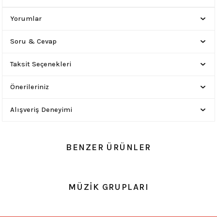
Yorumlar
Soru & Cevap
Taksit Seçenekleri
Önerileriniz
Alışveriş Deneyimi
BENZER ÜRÜNLER
0.0 Puan - Yorum
0.0 Puan - Yorum
MÜZİK GRUPLARI
Metallica All Over Beyaz Erkek Tişört
Him Yıkamalı Over Size Tişört