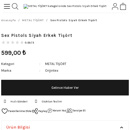
Geri Dön
Geri Dön
Anasayfa
METAL TİŞÖRT
Sex Pistols Siyah Erkek Tişört
L-ROCK
TLER
Sex Pistols Siyah Erkek Tişört
ört
0.00/5
599,00
₺
Kategori
METAL TİŞÖRT
Marka
Orijintex
Gelince Haber Ver
Hızlı Gönderi
Stoktan Teslim
Yorum Yaz
Tavsiye Et
Paylaş
Ürün Bilgisi