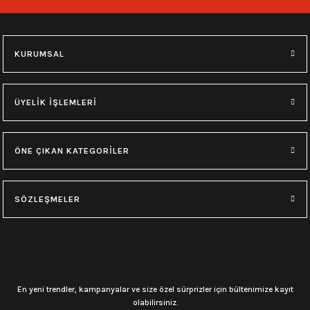
748,00
₺
748,00
₺
M
L
XL
M
L
XL
KURUMSAL
0.0 Puan - Yorum
0.0 Puan - Yorum
Type O Negative Siyah Erkek Tişört
Korn Yıkamalı Over Size Tişört
ÜYELİK İŞLEMLERİ
599,00
₺
748,00
₺
ÖNE ÇIKAN KATEGORİLER
0.0 Puan - Yorum
0.0 Puan - Yorum
0.0 Puan - Yorum
SÖZLEŞMELER
Psychonaut 4 Siyah Erkek Tişört
Burzum Tişört
Motörhead Tişört
599,00
₺
594,00
₺
599,00
₺
L
M
XL
L
M
XL
L
M
XL
En yeni trendler, kampanyalar ve size özel sürprizler için bültenimize kayıt
olabilirsiniz.