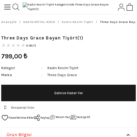
Geri Dön
Geri Dön
Anasayfa
KADIN METAL-ROCK
Kadın Kesim Tişört
Three Days Grace Bayan
L-ROCK
TLER
Three Days Grace Bayan Tişört(1)
ört
0.00/5
799,00
₺
Kategori
Kadın Kesim Tişört
Marka
Three Days Grace
Gelince Haber Ver
Önsiparişli Ürün
Yorum Yaz
Tavsiye Et
Paylaş
Ürün Bilgisi