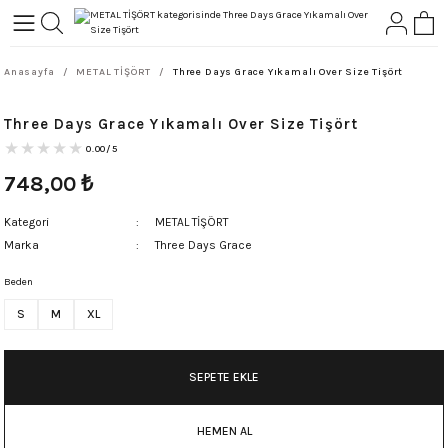
Geri Dön
Geri Dön
Anasayfa
METAL TİŞÖRT
Three Days Grace Yıkamalı Over Size Tişört
L-ROCK
TLER
Three Days Grace Yıkamalı Over Size Tişört
ört
0.00/5
748,00
₺
Kategori
METAL TİŞÖRT
Marka
Three Days Grace
Beden
S
M
XL
SEPETE EKLE
HEMEN AL