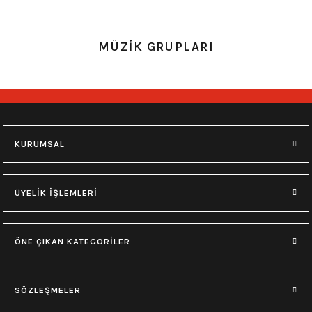
0.0 Puan - Yorum
0.0 Puan - Yorum
MÜZİK GRUPLARI
Metallica All Over Beyaz Erkek Tişört
Him Yıkamalı Over Size Tişört
748,00
₺
748,00
₺
M
L
XL
M
L
XL
KURUMSAL
0.0 Puan - Yorum
0.0 Puan - Yorum
Type O Negative Siyah Erkek Tişört
Korn Yıkamalı Over Size Tişört
ÜYELİK İŞLEMLERİ
599,00
₺
748,00
₺
ÖNE ÇIKAN KATEGORİLER
0.0 Puan - Yorum
0.0 Puan - Yorum
0.0 Puan - Yorum
SÖZLEŞMELER
Psychonaut 4 Siyah Erkek Tişört
Burzum Tişört
Motörhead Tişört