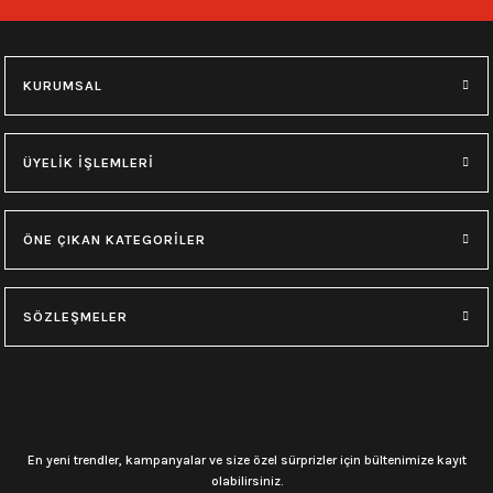
748,00
₺
748,00
₺
M
L
XL
M
L
XL
KURUMSAL
0.0 Puan - Yorum
0.0 Puan - Yorum
Type O Negative Siyah Erkek Tişört
Korn Yıkamalı Over Size Tişört
ÜYELİK İŞLEMLERİ
599,00
₺
748,00
₺
ÖNE ÇIKAN KATEGORİLER
0.0 Puan - Yorum
0.0 Puan - Yorum
0.0 Puan - Yorum
SÖZLEŞMELER
Psychonaut 4 Siyah Erkek Tişört
Burzum Tişört
Motörhead Tişört
599,00
₺
594,00
₺
599,00
₺
L
M
XL
L
M
XL
M
XL
En yeni trendler, kampanyalar ve size özel sürprizler için bültenimize kayıt
olabilirsiniz.