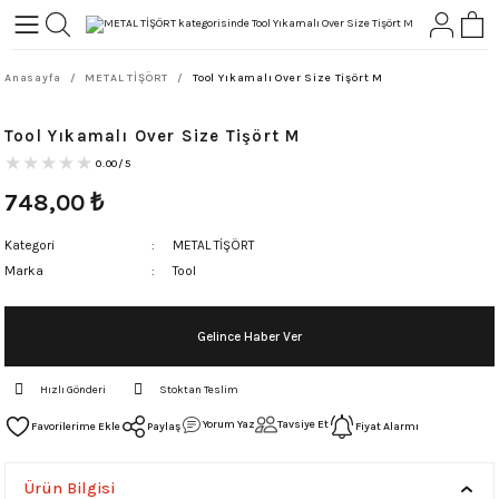
Geri Dön
Geri Dön
Anasayfa
METAL TİŞÖRT
Tool Yıkamalı Over Size Tişört M
L-ROCK
TLER
Tool Yıkamalı Over Size Tişört M
ört
0.00/5
748,00
₺
Kategori
METAL TİŞÖRT
Marka
Tool
Gelince Haber Ver
Hızlı Gönderi
Stoktan Teslim
Yorum Yaz
Tavsiye Et
Paylaş
Fiyat Alarmı
Ürün Bilgisi