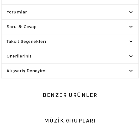
Yorumlar
Soru & Cevap
Taksit Seçenekleri
Önerileriniz
Alışveriş Deneyimi
BENZER ÜRÜNLER
0.0 Puan - Yorum
0.0 Puan - Yorum
MÜZİK GRUPLARI
Metallica All Over Beyaz Erkek Tişört
Him Yıkamalı Over Size Tişört