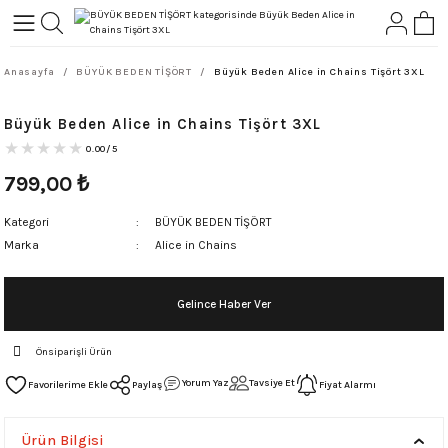
Geri Dön
Geri Dön
Anasayfa
BÜYÜK BEDEN TİŞÖRT
Büyük Beden Alice in Chains Tişört 3XL
L-ROCK
TLER
Büyük Beden Alice in Chains Tişört 3XL
ört
0.00/5
799,00
₺
Kategori
BÜYÜK BEDEN TİŞÖRT
Marka
Alice in Chains
Gelince Haber Ver
Önsiparişli Ürün
Yorum Yaz
Tavsiye Et
Paylaş
Fiyat Alarmı
Ürün Bilgisi