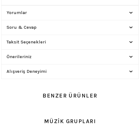
Yorumlar
Soru & Cevap
Taksit Seçenekleri
Önerileriniz
Alışveriş Deneyimi
BENZER ÜRÜNLER
0.0 Puan - Yorum
0.0 Puan - Yorum
MÜZİK GRUPLARI
Battal Beden Pink Floyd Siyah Erkek Tişört
Battal Beden Opeth Tişört