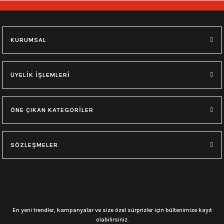
715,00
₺
715,00
₺
2XL
3XL
2XL
4XL
KURUMSAL
0.0 Puan - Yorum
0.0 Puan - Yorum
Battal Beden Motörhead Tişört
Battal Beden Rammstein Tişört
ÜYELİK İŞLEMLERİ
650,00
₺
715,00
₺
ÖNE ÇIKAN KATEGORİLER
2XL
3XL
4XL
2XL
4XL
SÖZLEŞMELER
0.0 Puan - Yorum
Battal Beden Düz Siyah Erkek Tişört
605,00
₺
En yeni trendler, kampanyalar ve size özel sürprizler için bültenimize kayıt
olabilirsiniz.