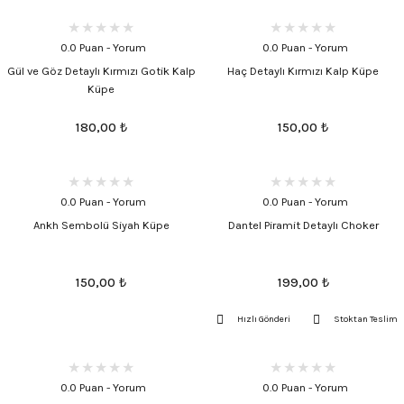
0.0 Puan - Yorum
0.0 Puan - Yorum
Gül ve Göz Detaylı Kırmızı Gotik Kalp
Haç Detaylı Kırmızı Kalp Küpe
Küpe
180,00
₺
150,00
₺
0.0 Puan - Yorum
0.0 Puan - Yorum
Ankh Sembolü Siyah Küpe
Dantel Piramit Detaylı Choker
150,00
₺
199,00
₺
Hızlı Gönderi
Stoktan Teslim
0.0 Puan - Yorum
0.0 Puan - Yorum