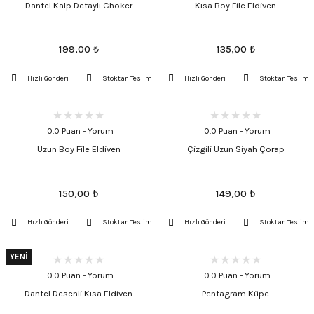
Dantel Kalp Detaylı Choker
Kısa Boy File Eldiven
199,00
₺
135,00
₺
Hızlı Gönderi
Stoktan Teslim
Hızlı Gönderi
Stoktan Teslim
0.0 Puan - Yorum
0.0 Puan - Yorum
Uzun Boy File Eldiven
Çizgili Uzun Siyah Çorap
150,00
₺
149,00
₺
Hızlı Gönderi
Stoktan Teslim
Hızlı Gönderi
Stoktan Teslim
YENİ
0.0 Puan - Yorum
0.0 Puan - Yorum
Dantel Desenli Kısa Eldiven
Pentagram Küpe