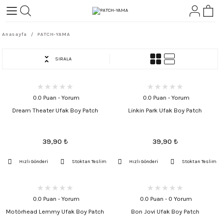
Geri Dön
Geri Dön
Anasayfa
PATCH-YAMA
L-ROCK
TLER
SIRALA
ört
0.0 Puan - Yorum
0.0 Puan - Yorum
Dream Theater Ufak Boy Patch
Linkin Park Ufak Boy Patch
39,90
₺
39,90
₺
Hızlı Gönderi
Stoktan Teslim
Hızlı Gönderi
Stoktan Teslim
0.0 Puan - Yorum
0.0 Puan - 0 Yorum
Motörhead Lemmy Ufak Boy Patch
Bon Jovi Ufak Boy Patch