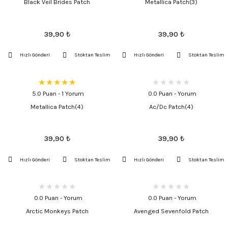
Black Veil Brides Patch
Metallica Patch(3)
39,90
₺
39,90
₺
Hızlı Gönderi
Stoktan Teslim
Hızlı Gönderi
Stoktan Teslim
5.0 Puan - 1 Yorum
0.0 Puan - Yorum
Metallica Patch(4)
Ac/Dc Patch(4)
39,90
₺
39,90
₺
Hızlı Gönderi
Stoktan Teslim
Hızlı Gönderi
Stoktan Teslim
0.0 Puan - Yorum
0.0 Puan - Yorum
Arctic Monkeys Patch
Avenged Sevenfold Patch