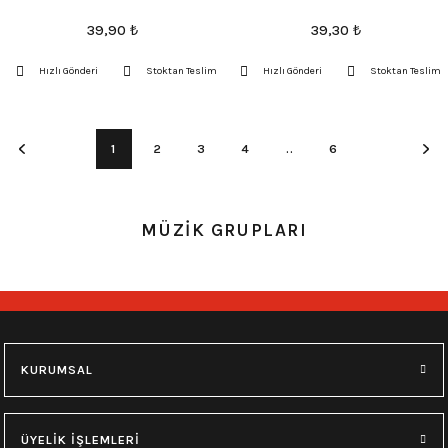
39,90
₺
39,30
₺
Hızlı Gönderi
Stoktan Teslim
Hızlı Gönderi
Stoktan Teslim
1
2
3
4
..
6
MÜZİK GRUPLARI
KURUMSAL
ÜYELİK İŞLEMLERİ