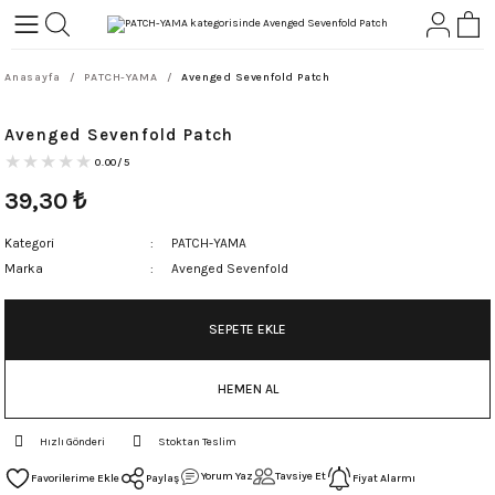
Geri Dön
Geri Dön
Anasayfa
PATCH-YAMA
Avenged Sevenfold Patch
L-ROCK
TLER
Avenged Sevenfold Patch
ört
0.00/5
39,30
₺
Kategori
PATCH-YAMA
Marka
Avenged Sevenfold
SEPETE EKLE
HEMEN AL
Hızlı Gönderi
Stoktan Teslim
Yorum Yaz
Tavsiye Et
Paylaş
Fiyat Alarmı