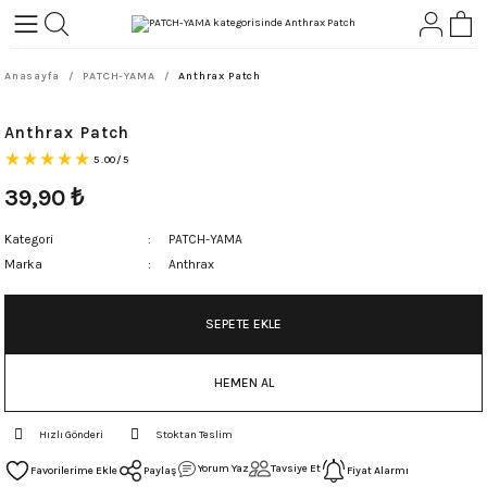
Geri Dön
Geri Dön
Anasayfa
PATCH-YAMA
Anthrax Patch
L-ROCK
TLER
Anthrax Patch
ört
5.00/5
39,90
₺
Kategori
PATCH-YAMA
Marka
Anthrax
SEPETE EKLE
HEMEN AL
Hızlı Gönderi
Stoktan Teslim
Yorum Yaz
Tavsiye Et
Paylaş
Fiyat Alarmı