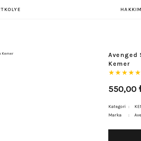
RT
KOLYE
HAKKIM
Avenged 
Kemer
550,00
Kategori
KE
Marka
Av