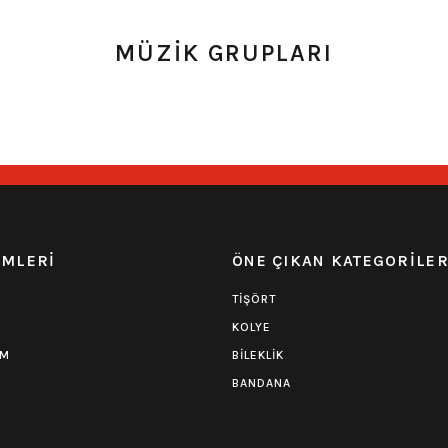
aylı Kemer
Çift Piramit İnce Kemer
3 Sıra 
MÜZİK GRUPLARI
490,00
₺
Stoktan Teslim
Hızlı Gönderi
Stoktan Teslim
Hızlı Gön
EMLERİ
ÖNE ÇIKAN KATEGORİLE
TİŞÖRT
KOLYE
UM
BİLEKLİK
BANDANA