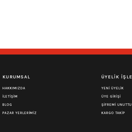
36 adet Mermi Detaylı 110 cm Kemer
2 Sıra Kuş Gözü Det
890,00
₺
350,00
₺
Hızlı Gönderi
Stoktan Teslim
Hızlı Gönderi
KURUMSAL
ÜYELİK İŞL
HAKKIMIZDA
YENİ ÜYELİK
İLETİŞİM
ÜYE GİRİŞİ
BLOG
ŞİFREMİ UNUTT
PAZAR YERLERİMİZ
KARGO TAKİP