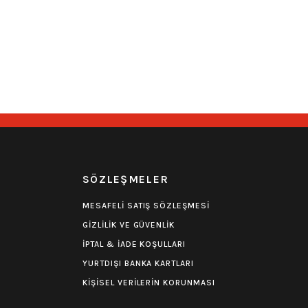
Piramit Detaylı Kemer
Çift Sıra Piramit Detaylı Kemer
350,00
₺
290,00
₺
deri
Stoktan Teslim
Hızlı Gönderi
Stoktan Teslim
R
SÖZLEŞMELER
MESAFELİ SATIŞ SÖZLEŞMESİ
GİZLİLİK VE GÜVENLİK
İPTAL & İADE KOŞULLARI
YURTDIŞI BANKA KARTLARI
KİŞİSEL VERİLERİN KORUNMASI