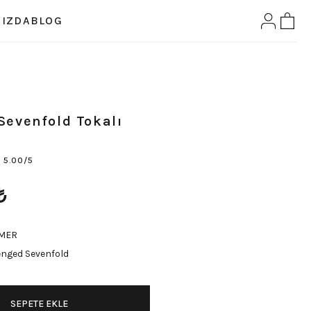
IZDA
BLOG
Sevenfold Tokalı
5.00/5
₺
MER
enged Sevenfold
SEPETE EKLE