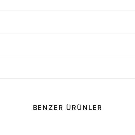
BENZER ÜRÜNLER
 - 0 Yorum
0.0 Puan - 0 Yorum