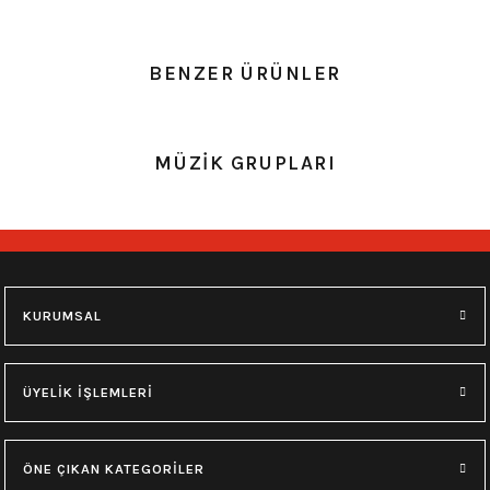
5.0 Puan - 1 Yorum
BENZER ÜRÜNLER
Cannibal Corpse Ufak Boy Patch Yama
0.0 Puan - Yorum
0.0 Puan - Yorum
39,90
₺
MÜZİK GRUPLARI
Metallica All Over Beyaz Erkek Tişört
Him Yıkamalı Over Size Tişört
Hızlı Gönderi
Stoktan Teslim
748,00
₺
748,00
₺
M
L
XL
M
L
XL
KURUMSAL
0.0 Puan - Yorum
0.0 Puan - Yorum
Type O Negative Siyah Erkek Tişört
Korn Yıkamalı Over Size Tişört
ÜYELİK İŞLEMLERİ
599,00
₺
748,00
₺
ÖNE ÇIKAN KATEGORİLER