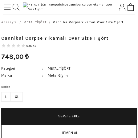
Geri Dön
Geri Dön
Anasayfa
METAL TİŞÖRT
Cannibal Corpse Yıkamalı Over Size Tişört
L-ROCK
TLER
Cannibal Corpse Yıkamalı Over Size Tişört
ört
0.00/5
748,00
₺
Kategori
METAL TİŞÖRT
Marka
Metal Giyim
Beden
L
XL
SEPETE EKLE
HEMEN AL