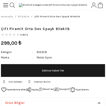
Geri Dön
Geri Dön
Anasayfa
BİLEKLİK
Çift Piramit Orta Dev Spayk Bileklik
L-ROCK
TLER
Çift Piramit Orta Dev Spayk Bileklik
ört
0.00/5
299,00
₺
Kategori
BİLEKLİK
Marka
Metal Giyim
Gelince Haber Ver
Hızlı Gönderi
Stoktan Teslim
Yorum Yaz
Tavsiye Et
Paylaş
Fiyat Alarmı
Ürün Bilgisi