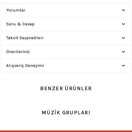
Yorumlar
Soru & Cevap
Taksit Seçenekleri
Önerileriniz
Alışveriş Deneyimi
BENZER ÜRÜNLER
0.0 Puan - 0 Yorum
0.0 Puan - 0 Yorum
MÜZİK GRUPLARI
8 Uzun Spayklı İnce Deri Bileklik
Spayklı Kalın Bileklik (28)