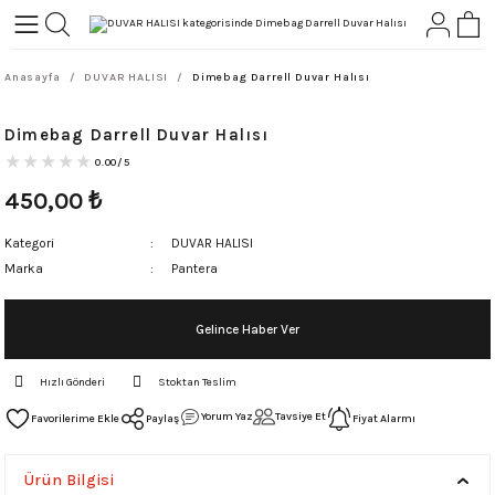
Geri Dön
Geri Dön
Anasayfa
DUVAR HALISI
Dimebag Darrell Duvar Halısı
L-ROCK
TLER
Dimebag Darrell Duvar Halısı
ört
0.00/5
450,00
₺
Kategori
DUVAR HALISI
Marka
Pantera
Gelince Haber Ver
Hızlı Gönderi
Stoktan Teslim
Yorum Yaz
Tavsiye Et
Paylaş
Fiyat Alarmı
Ürün Bilgisi