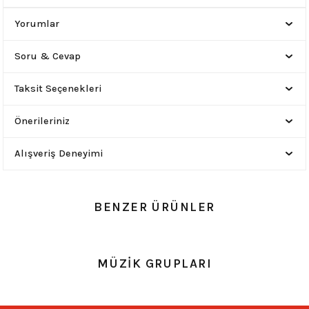
Yorumlar
Soru & Cevap
Taksit Seçenekleri
Önerileriniz
Alışveriş Deneyimi
BENZER ÜRÜNLER
0.0 Puan - 0 Yorum
MÜZİK GRUPLARI
Motörhead Lemmy Kumaş Poster 90x63 cm