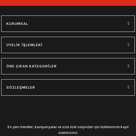
748,00
₺
748,00
₺
M
L
XL
M
L
XL
KURUMSAL
0.0 Puan - Yorum
0.0 Puan - Yorum
Type O Negative Siyah Erkek Tişört
Korn Yıkamalı Over Size Tişört
ÜYELİK İŞLEMLERİ
599,00
₺
748,00
₺
ÖNE ÇIKAN KATEGORİLER
0.0 Puan - Yorum
0.0 Puan - Yorum
0.0 Puan - Yorum
SÖZLEŞMELER
Psychonaut 4 Siyah Erkek Tişört
Burzum Tişört
Motörhead Tişört
599,00
₺
594,00
₺
599,00
₺
L
M
XL
L
M
XL
M
XL
En yeni trendler, kampanyalar ve size özel sürprizler için bültenimize kayıt
olabilirsiniz.