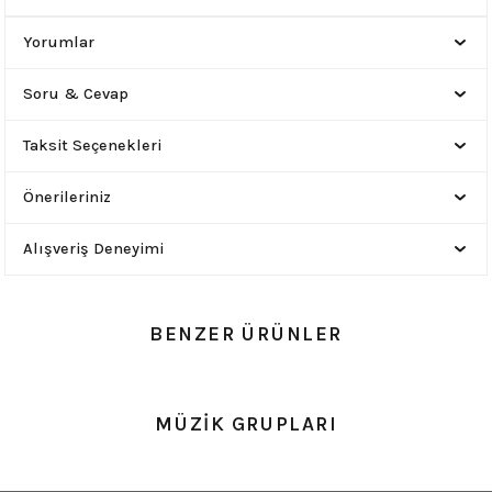
Yorumlar
Soru & Cevap
Taksit Seçenekleri
Önerileriniz
Alışveriş Deneyimi
BENZER ÜRÜNLER
0.0 Puan - Yorum
0.0 Puan - Yorum
MÜZİK GRUPLARI
Metallica All Over Beyaz Erkek Tişört
Him Yıkamalı Over Size Tişört