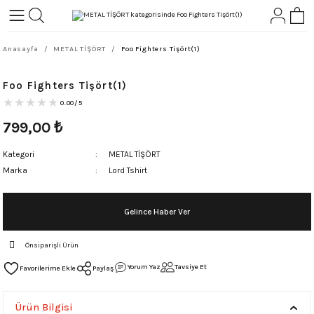
Geri Dön
Geri Dön
Anasayfa
METAL TİŞÖRT
Foo Fighters Tişört(1)
L-ROCK
TLER
Foo Fighters Tişört(1)
ört
0.00/5
799,00
₺
Kategori
METAL TİŞÖRT
Marka
Lord Tshirt
Gelince Haber Ver
Önsiparişli Ürün
Yorum Yaz
Tavsiye Et
Paylaş
Ürün Bilgisi