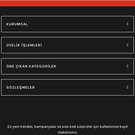
748,00
₺
748,00
₺
M
L
XL
M
L
XL
KURUMSAL
0.0 Puan - Yorum
0.0 Puan - Yorum
Type O Negative Siyah Erkek Tişört
Korn Yıkamalı Over Size Tişört
ÜYELİK İŞLEMLERİ
599,00
₺
748,00
₺
ÖNE ÇIKAN KATEGORİLER
0.0 Puan - Yorum
0.0 Puan - Yorum
0.0 Puan - Yorum
SÖZLEŞMELER
Psychonaut 4 Siyah Erkek Tişört
Burzum Tişört
Motörhead Tişört
599,00
₺
594,00
₺
599,00
₺
L
M
XL
L
M
XL
M
XL
En yeni trendler, kampanyalar ve size özel sürprizler için bültenimize kayıt
olabilirsiniz.