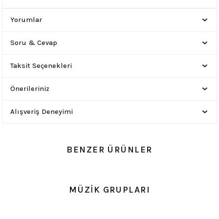
Yorumlar
Soru & Cevap
Taksit Seçenekleri
Önerileriniz
Alışveriş Deneyimi
BENZER ÜRÜNLER
0.0 Puan - Yorum
0.0 Puan - Yorum
MÜZİK GRUPLARI
Metallica All Over Beyaz Erkek Tişört
Him Yıkamalı Over Size Tişört