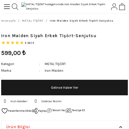
Geri Dön
Geri Dön
Anasayfa
METAL TİŞÖRT
Iron Maiden Siyah Erkek Tişört-Senjutsu
L-ROCK
TLER
Iron Maiden Siyah Erkek Tişört-Senjutsu
ört
5.00/5
599,00
₺
Kategori
METAL TİŞÖRT
Marka
Iron Maiden
Gelince Haber Ver
Hızlı Gönderi
Stoktan Teslim
Yorum Yaz
Tavsiye Et
Paylaş
Ürün Bilgisi