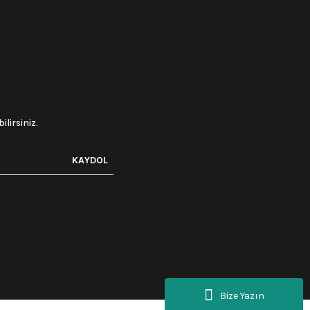
lirsiniz.
KAYDOL
Bize Yazın