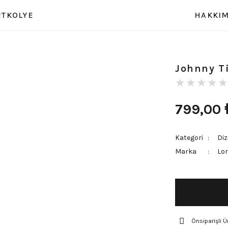
RT
KOLYE
HAKKIM
Johnny T
799,00
Kategori
Diz
Marka
Lor
Önsiparişli Ü