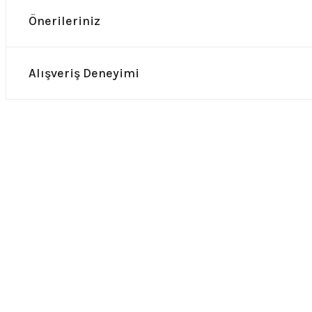
Önerileriniz
Alışveriş Deneyimi
0.0 Puan - Yorum
Stranger Things HellFire Club Unisex Tişört
599,00
₺