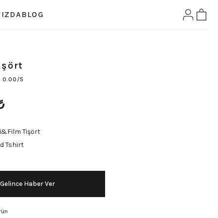
IZDA
BLOG
işört
0.00/5
₺
i&Film Tişört
d Tshirt
Gelince Haber Ver
rün