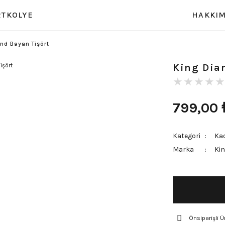
RT
KOLYE
HAKKIM
nd Bayan Tişört
King Dia
799,00
Kategori
Kad
Marka
Ki
Önsiparişli Ü