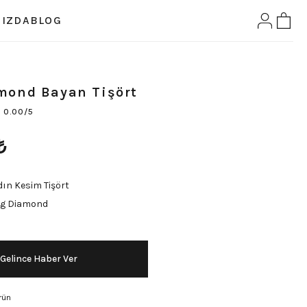
IZDA
BLOG
mond Bayan Tişört
0.00/5
₺
ın Kesim Tişört
ng Diamond
Gelince Haber Ver
rün