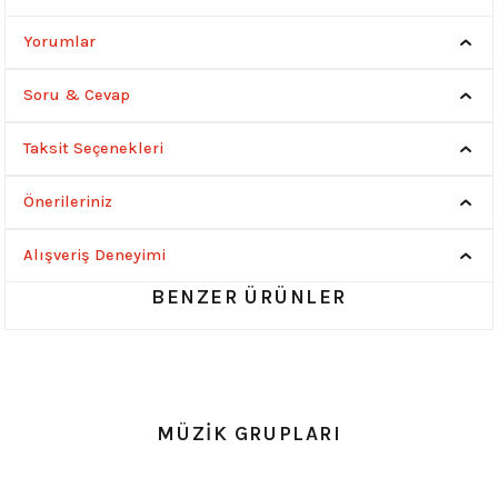
Yorumlar
Soru & Cevap
Taksit Seçenekleri
Önerileriniz
Alışveriş Deneyimi
BENZER ÜRÜNLER
0.0 Puan - Yorum
Stranger Things HellFire Club Unisex Tişört
MÜZİK GRUPLARI
599,00
₺