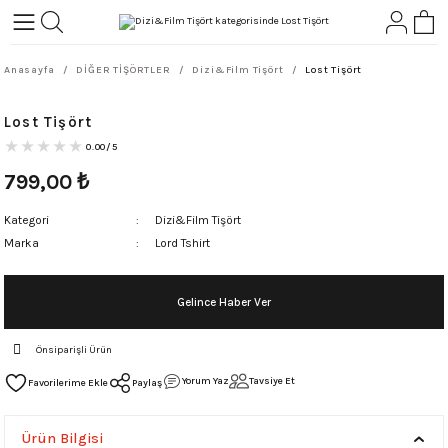
Geri Dön
Geri Dön
Anasayfa
DİĞER TİŞÖRTLER
Dizi&Film Tişört
Lost Tişört
L-ROCK
TLER
Lost Tişört
ört
0.00/5
799,00
₺
Kategori
Dizi&Film Tişört
Marka
Lord Tshirt
Gelince Haber Ver
Önsiparişli Ürün
Yorum Yaz
Tavsiye Et
Paylaş
Ürün Bilgisi