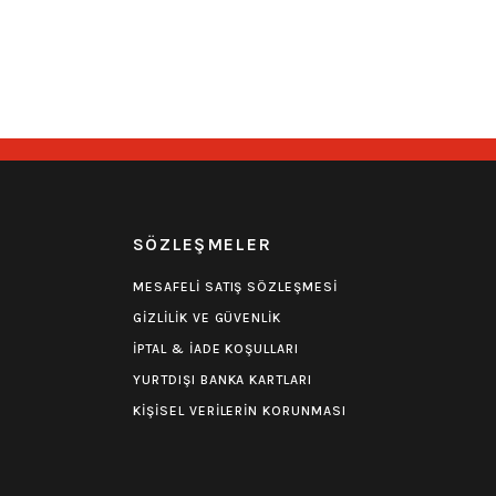
39,90
₺
39,90
₺
i
Stoktan Teslim
Hızlı Gönderi
Stoktan Teslim
0.0 Puan - 0 Yorum
0.0 Puan - 0 Yorum
ak Boy Patch Yama
Venom Ufak Boy Patch Yama
R
SÖZLEŞMELER
39,90
₺
39,90
₺
MESAFELİ SATIŞ SÖZLEŞMESİ
GİZLİLİK VE GÜVENLİK
i
Stoktan Teslim
Hızlı Gönderi
Stoktan Teslim
İPTAL & İADE KOŞULLARI
YURTDIŞI BANKA KARTLARI
KİŞİSEL VERİLERİN KORUNMASI