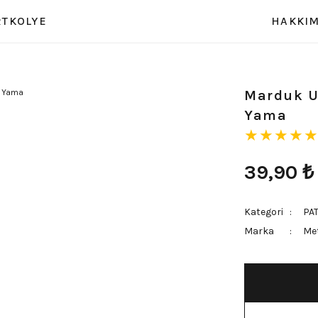
RT
KOLYE
HAKKIM
Marduk U
Yama
39,90
₺
Kategori
PA
Marka
Met