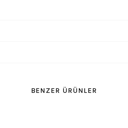
BENZER ÜRÜNLER
 0 Yorum
0.0 Puan - 0 Yorum
 Patch
Motörhead Lemmy Ufak Boy Patch
Bon Jov