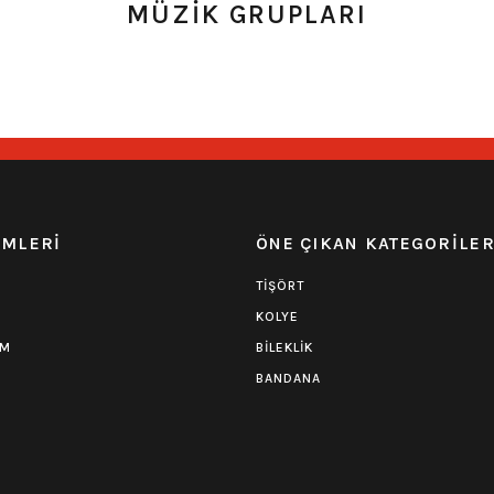
MÜZİK GRUPLARI
39,90
₺
toktan Teslim
Hızlı Gönderi
Stoktan Teslim
Hızlı Gönder
 1 Yorum
0.0 Puan - 0 Yorum
atch Yama
Children of Bodom Patch
Gojira Uf
EMLERİ
ÖNE ÇIKAN KATEGORİLE
44,00
₺
TİŞÖRT
KOLYE
toktan Teslim
Hızlı Gönderi
Stoktan Teslim
Hızlı Gönder
UM
BİLEKLİK
BANDANA