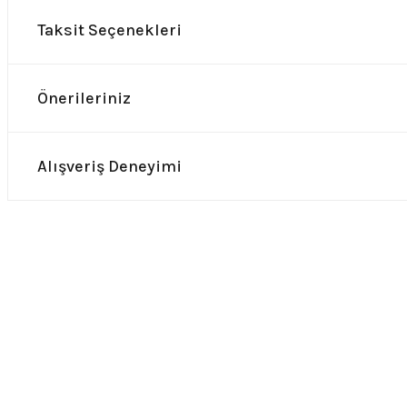
Taksit Seçenekleri
Önerileriniz
Alışveriş Deneyimi
0.0 Puan - 0 Yorum
0.0 Puan -
Dream Theater Ufak Boy Patch
Linkin Park Ufak Boy