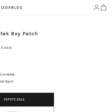
IZDA
BLOG
fak Boy Patch
5.00/5
TCH-YAMA
al Giyim
SEPETE EKLE