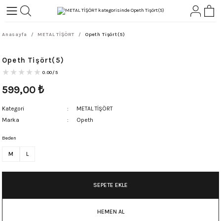
Geri Dön
Geri Dön
Anasayfa
METAL TİŞÖRT
Opeth Tişört(5)
L-ROCK
TLER
Opeth Tişört(5)
ört
0.00/5
599,00
₺
Kategori
METAL TİŞÖRT
Marka
Opeth
Beden
M
L
SEPETE EKLE
HEMEN AL