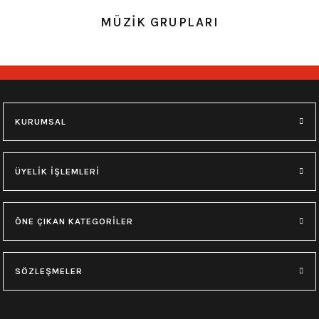
0.0 Puan - Yorum
0.0 Puan - Yorum
MÜZİK GRUPLARI
Metallica All Over Beyaz Erkek Tişört
Him Yıkamalı Over Size Tişört
748,00
₺
748,00
₺
M
L
XL
M
L
XL
KURUMSAL
0.0 Puan - Yorum
0.0 Puan - Yorum
Type O Negative Siyah Erkek Tişört
Korn Yıkamalı Over Size Tişört
ÜYELİK İŞLEMLERİ
599,00
₺
748,00
₺
ÖNE ÇIKAN KATEGORİLER
0.0 Puan - Yorum
0.0 Puan - Yorum
0.0 Puan - Yorum
SÖZLEŞMELER
Psychonaut 4 Siyah Erkek Tişört
Burzum Tişört
Motörhead Tişört