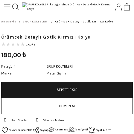
Geri Dön
Geri Dön
Anasayfa
GRUP KOLYELERİ
Örümcek Detaylı Gotik Kırmızı Kolye
L-ROCK
TLER
Örümcek Detaylı Gotik Kırmızı Kolye
ört
0.00/5
180,00
₺
Kategori
GRUP KOLYELERİ
Marka
Metal Giyim
SEPETE EKLE
HEMEN AL
Hızlı Gönderi
Stoktan Teslim
Yorum Yaz
Tavsiye Et
Paylaş
Fiyat Alarmı