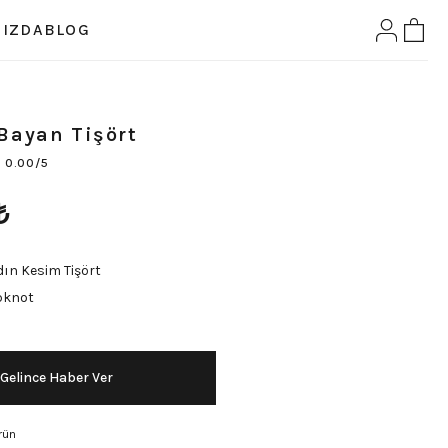
IZDA
BLOG
Bayan Tişört
0.00/5
₺
ın Kesim Tişört
pknot
Gelince Haber Ver
rün