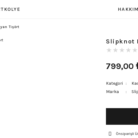
RT
KOLYE
HAKKIM
yan Tişört
Slipknot 
799,00
Kategori
Kad
Marka
Sli
Önsiparişli Ü