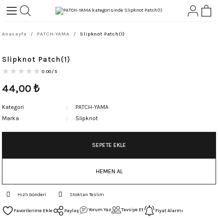
Geri Dön
Geri Dön
Anasayfa
PATCH-YAMA
Slipknot Patch(1)
L-ROCK
TLER
Slipknot Patch(1)
ört
0.00/5
44,00
₺
Kategori
PATCH-YAMA
Marka
Slipknot
SEPETE EKLE
HEMEN AL
Hızlı Gönderi
Stoktan Teslim
Yorum Yaz
Tavsiye Et
Paylaş
Fiyat Alarmı