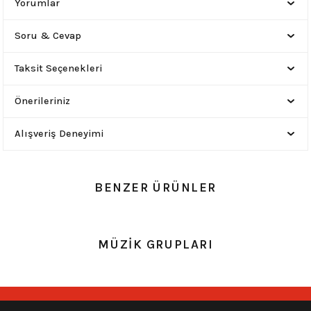
Yorumlar
Soru & Cevap
Taksit Seçenekleri
Önerileriniz
Alışveriş Deneyimi
BENZER ÜRÜNLER
0.0 Puan - Yorum
0.0 Puan - Yorum
MÜZİK GRUPLARI
Metallica All Over Beyaz Erkek Tişört
Him Yıkamalı Over Size Tişört
748,00
₺
748,00
₺