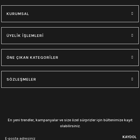
M
L
XL
M
L
XL
KURUMSAL
0.0 Puan - Yorum
0.0 Puan - Yorum
Type O Negative Siyah Erkek Tişört
Korn Yıkamalı Over Size Tişört
ÜYELİK İŞLEMLERİ
599,00
₺
748,00
₺
ÖNE ÇIKAN KATEGORİLER
0.0 Puan - Yorum
0.0 Puan - Yorum
0.0 Puan - Yorum
SÖZLEŞMELER
Psychonaut 4 Siyah Erkek Tişört
Burzum Tişört
Motörhead Tişört
599,00
₺
594,00
₺
599,00
₺
L
M
XL
L
M
XL
L
M
XL
En yeni trendler, kampanyalar ve size özel sürprizler için bültenimize kayıt
olabilirsiniz.
0.0 Puan - Yorum
0.0 Puan - Yorum
0.0 Puan - Yorum
KAYDOL