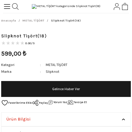
Geri Dön
Geri Dön
Anasayfa
METAL TİŞÖRT
Slipknot Tişört(18)
L-ROCK
TLER
Slipknot Tişört(18)
ört
0.00/5
599,00
₺
Kategori
METAL TİŞÖRT
Marka
Slipknot
Gelince Haber Ver
Yorum Yaz
Tavsiye Et
Paylaş
Ürün Bilgisi