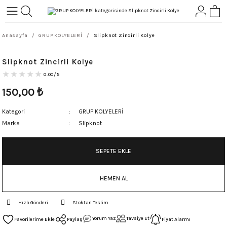
Geri Dön
Geri Dön
Anasayfa
GRUP KOLYELERİ
Slipknot Zincirli Kolye
L-ROCK
TLER
Slipknot Zincirli Kolye
ört
0.00/5
150,00
₺
Kategori
GRUP KOLYELERİ
Marka
Slipknot
SEPETE EKLE
HEMEN AL
Hızlı Gönderi
Stoktan Teslim
Yorum Yaz
Tavsiye Et
Paylaş
Fiyat Alarmı