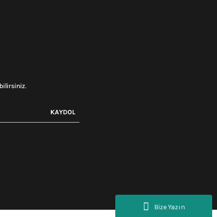
lirsiniz.
KAYDOL
Bize Yazın