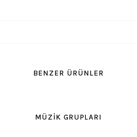
BENZER ÜRÜNLER
- Yorum
0.0 Puan - Yorum
0.0
e Tişört
Type O Negative Siyah Erkek Tişört
Korn Yıkamalı O
MÜZİK GRUPLARI
599,00
₺
748,