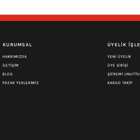
0.0 Puan - Yorum
0.0 Puan - Yorum
Burzum Tişört
Motörhead Tişört
KURUMSAL
ÜYELİK İŞL
594,00
₺
599,00
₺
HAKKIMIZDA
YENİ ÜYELİK
İLETİŞİM
ÜYE GİRİŞİ
BLOG
ŞİFREMİ UNUTT
PAZAR YERLERİMİZ
KARGO TAKİP