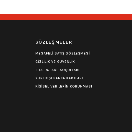
Yorum
0.0 Puan - Yorum
Nirvana Tişört
R
SÖZLEŞMELER
599,00
₺
MESAFELİ SATIŞ SÖZLEŞMESİ
GİZLİLİK VE GÜVENLİK
İPTAL & İADE KOŞULLARI
YURTDIŞI BANKA KARTLARI
KİŞİSEL VERİLERİN KORUNMASI