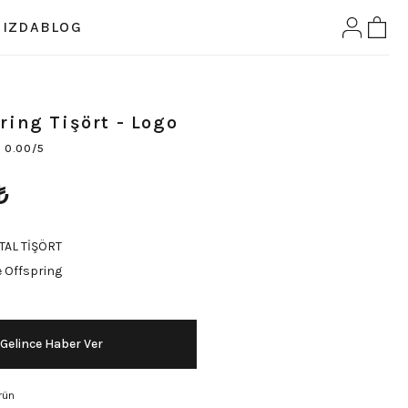
IZDA
BLOG
ring Tişört - Logo
0.00/5
₺
TAL TİŞÖRT
 Offspring
Gelince Haber Ver
rün