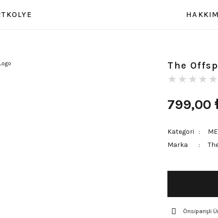
RT
KOLYE
HAKKIM
The Offsp
799,00
Kategori
ME
Marka
The
Önsiparişli Ü