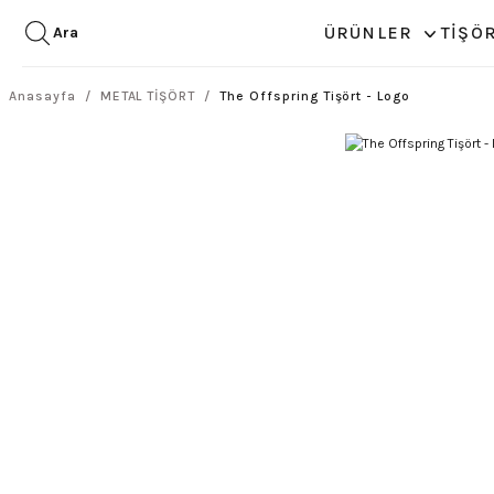
ÜRÜNLER
TİŞÖ
Ara
Anasayfa
METAL TİŞÖRT
The Offspring Tişört - Logo