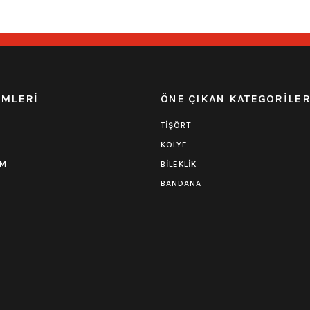
0.0 Puan - Yorum
0.0 Puan - 
Iron Maiden Tişört-Benjamin Breeg
Pink Floyd Tişört
EMLERİ
ÖNE ÇIKAN KATEGORİLE
594,00
₺
594,00
₺
TİŞÖRT
KOLYE
UM
BİLEKLİK
BANDANA