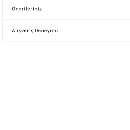
Önerileriniz
Alışveriş Deneyimi
0.0 Puan - Yorum
0.0 Puan 
Metallica All Over Beyaz Erkek Tişört
Him Yıkamalı Over Siz
748,00
₺
748,00
₺