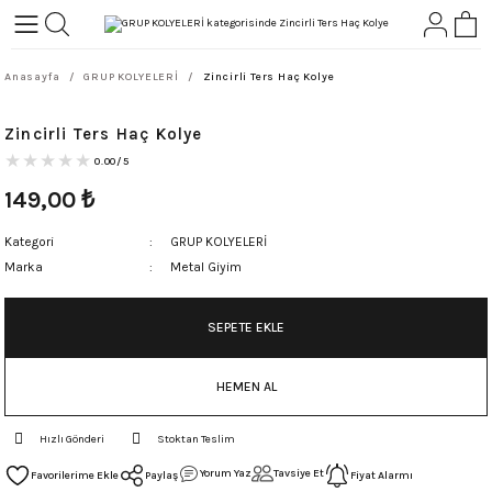
Geri Dön
Geri Dön
Anasayfa
GRUP KOLYELERİ
Zincirli Ters Haç Kolye
L-ROCK
TLER
Zincirli Ters Haç Kolye
ört
0.00/5
149,00
₺
Kategori
GRUP KOLYELERİ
Marka
Metal Giyim
SEPETE EKLE
HEMEN AL
Hızlı Gönderi
Stoktan Teslim
Yorum Yaz
Tavsiye Et
Paylaş
Fiyat Alarmı