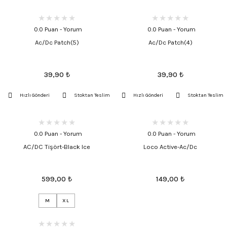
0.0 Puan - Yorum
0.0 Puan - Yorum
Ac/Dc Patch(5)
Ac/Dc Patch(4)
39,90
₺
39,90
₺
Hızlı Gönderi
Stoktan Teslim
Hızlı Gönderi
Stoktan Teslim
0.0 Puan - Yorum
0.0 Puan - Yorum
AC/DC Tişört-Black Ice
Loco Active-Ac/Dc
599,00
₺
149,00
₺
M
XL