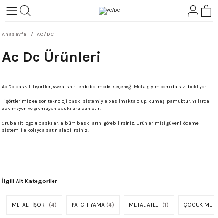
Geri Dön
Geri Dön
Anasayfa
AC/DC
L-ROCK
TLER
Ac Dc Ürünleri
ört
Ac Dc baskılı tişörtler, sweatshirtlerde bol model seçeneği Metalgiyim.com da sizi bekliyor.
Tişörtlerimiz en son teknoloji baskı sistemiyle basılmakta olup, kumaşı pamuktur. Yıllarca
eskimeyen ve çıkmayan baskılara sahiptir.
Gruba ait logolu baskılar, albüm baskılarını görebilirsiniz. Ürünlerimizi güvenli ödeme
sistemi ile kolayca satın alabilirsiniz.
İlgili Alt Kategoriler
METAL TİŞÖRT
(4)
PATCH-YAMA
(4)
METAL ATLET
(1)
ÇOCUK MET