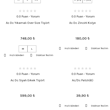
0.0 Puan - Yorum
0.0 Puan - Yorum
Ac Dc Yıkamalı Over Size Tişört
Ac Dc Zincirli Kolye
748,00
₺
180,00
₺
Hızlı Gönderi
Stoktan Teslim
M
L
Hızlı Gönderi
Stoktan Teslim
0.0 Puan - Yorum
0.0 Puan - Yorum
Ac Dc Siyah Erkek Tişört
Ac/Dc Patch(6)
599,00
₺
39,90
₺
Hızlı Gönderi
Stoktan Teslim