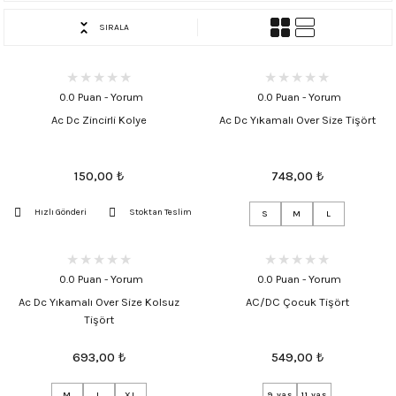
SIRALA
0.0 Puan - Yorum
0.0 Puan - Yorum
Ac Dc Zincirli Kolye
Ac Dc Yıkamalı Over Size Tişört
150,00
₺
748,00
₺
Hızlı Gönderi
Stoktan Teslim
S
M
L
0.0 Puan - Yorum
0.0 Puan - Yorum
Ac Dc Yıkamalı Over Size Kolsuz
AC/DC Çocuk Tişört
Tişört
693,00
₺
549,00
₺
M
L
XL
9 yaş
11 yaş