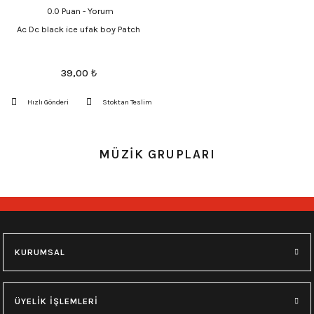
0.0 Puan - Yorum
Ac Dc black ice ufak boy Patch
39,00
₺
Hızlı Gönderi
Stoktan Teslim
MÜZİK GRUPLARI
KURUMSAL
ÜYELİK İŞLEMLERİ