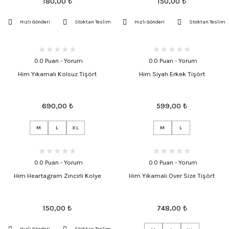
180,00
₺
150,00
₺
Hızlı Gönderi
Stoktan Teslim
Hızlı Gönderi
Stoktan Teslim
0.0 Puan - Yorum
0.0 Puan - Yorum
Him Yıkamalı Kolsuz Tişört
Him Siyah Erkek Tişört
690,00
₺
599,00
₺
M
L
XL
M
L
0.0 Puan - Yorum
0.0 Puan - Yorum
Him Heartagram Zincirli Kolye
Him Yıkamalı Over Size Tişört
150,00
₺
748,00
₺