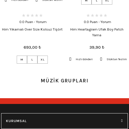
Hızlı Gönderi
Stoktan Teslim
M
L
XL
0.0 Puan - Yorum
0.0 Puan - Yorum
Him Yıkamalı Over Size Kolsuz Tişört
Him Heartagram Ufak Boy Patch
Yama
693,00
₺
39,90
₺
Hızlı Gönderi
Stoktan Teslim
M
L
XL
MÜZİK GRUPLARI
KURUMSAL