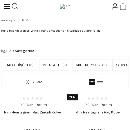
Geri Dön
Geri Dön
Anasayfa
HIM
L-ROCK
TLER
HIMd baskılı ürünleri ve HIM logolu aksesuarları sitemizde bulabilirsiniz.
ört
İlgili Alt Kategoriler
METAL TİŞÖRT
(2)
METAL ATLET
(2)
GRUP KOLYELERİ
(2)
KADIN M
SIRALA
YENİ
0.0 Puan - Yorum
0.0 Puan - Yorum
Him Heartagram Haç Zincirli Kolye
Him Heartagram Haç Küpe