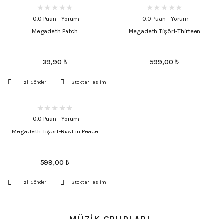
0.0 Puan - Yorum
0.0 Puan - Yorum
Megadeth Patch
Megadeth Tişört-Thirteen
39,90
₺
599,00
₺
Hızlı Gönderi
Stoktan Teslim
0.0 Puan - Yorum
Megadeth Tişört-Rust in Peace
599,00
₺
Hızlı Gönderi
Stoktan Teslim
MÜZİK GRUPLARI