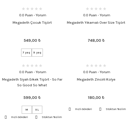
0.0 Puan - Yorum
0.0 Puan - Yorum
Megadeth Çocuk Tişört
Megadeth Yıkamalı Over Size Tişört
549,00
₺
748,00
₺
7 yaş
9 yaş
0.0 Puan - Yorum
0.0 Puan - Yorum
Megadeth Siyah Erkek Tişört - So Far
Megadeth Zincirli Kolye
So Good So What
599,00
₺
180,00
₺
Hızlı Gönderi
Stoktan Teslim
M
XL
Hızlı Gönderi
Stoktan Teslim