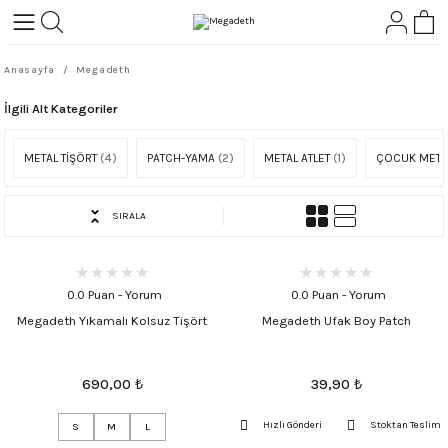
Geri Dön
Geri Dön
Anasayfa
Megadeth
L-ROCK
TLER
İlgili Alt Kategoriler
ört
METAL TİŞÖRT
(4)
PATCH-YAMA
(2)
METAL ATLET
(1)
ÇOCUK META
SIRALA
0.0 Puan - Yorum
0.0 Puan - Yorum
Megadeth Yıkamalı Kolsuz Tişört
Megadeth Ufak Boy Patch
690,00
₺
39,90
₺
Hızlı Gönderi
Stoktan Teslim
S
M
L