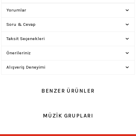
Yorumlar
Soru & Cevap
Taksit Seçenekleri
Önerileriniz
Alışveriş Deneyimi
BENZER ÜRÜNLER
0.0 Puan - 0 Yorum
0.0 Puan - 0 Yorum
MÜZİK GRUPLARI
Loco Active-Led Zeppelin
Loco Active-MetalRock