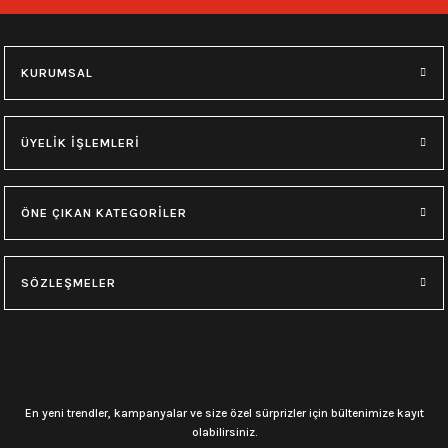
149,00
₺
149,00
₺
KURUMSAL
0.0 Puan - 0 Yorum
0.0 Puan - 0 Yorum
0.0 Puan - 0 Yorum
Loco Active-Black Sabbath
Loco Active-Ac/Dc
Çok Amaçlı Bandana-Kurt
ÜYELİK İŞLEMLERİ
149,00
₺
149,00
₺
149,00
₺
ÖNE ÇIKAN KATEGORİLER
0.0 Puan - 0 Yorum
0.0 Puan - 0 Yorum
Çok Amaçlı Bandana-Kurukafa(4)
Çok Amaçlı Bandana-Kurukafa(3)
SÖZLEŞMELER
149,00
₺
149,00
₺
0.0 Puan - 0 Yorum
0.0 Puan - 0 Yorum
En yeni trendler, kampanyalar ve size özel sürprizler için bültenimize kayıt
Çok Amaçlı Bandana-Kurukafa(2)
Çok Amaçlı Bandana-Kurukafa(1)
olabilirsiniz.