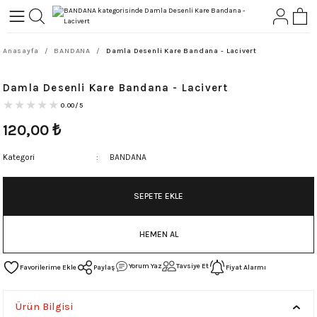
Geri Dön
Geri Dön
Anasayfa
BANDANA
Damla Desenli Kare Bandana - Lacivert
L-ROCK
TLER
Damla Desenli Kare Bandana - Lacivert
ört
0.00/5
120,00
₺
Kategori
BANDANA
SEPETE EKLE
HEMEN AL
Yorum Yaz
Tavsiye Et
Paylaş
Fiyat Alarmı
Ürün Bilgisi