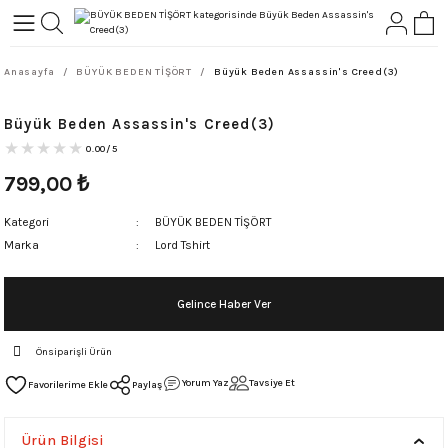
Geri Dön
Geri Dön
Anasayfa
BÜYÜK BEDEN TİŞÖRT
Büyük Beden Assassin's Creed(3)
L-ROCK
TLER
Büyük Beden Assassin's Creed(3)
ört
0.00/5
799,00
₺
Kategori
BÜYÜK BEDEN TİŞÖRT
Marka
Lord Tshirt
Gelince Haber Ver
Önsiparişli Ürün
Yorum Yaz
Tavsiye Et
Paylaş
Ürün Bilgisi