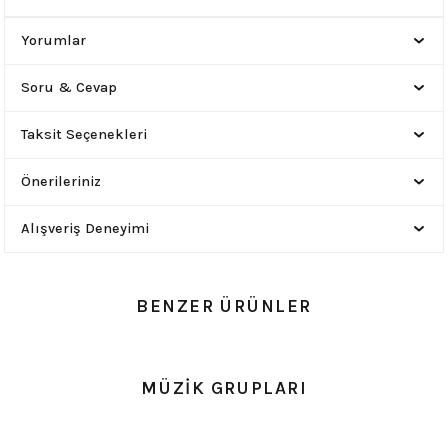
Yorumlar
Soru & Cevap
Taksit Seçenekleri
Önerileriniz
Alışveriş Deneyimi
BENZER ÜRÜNLER
0.0 Puan - Yorum
0.0 Puan - Yorum
MÜZİK GRUPLARI
Battal Beden Pink Floyd Siyah Erkek Tişört
Battal Beden Opeth Tişört