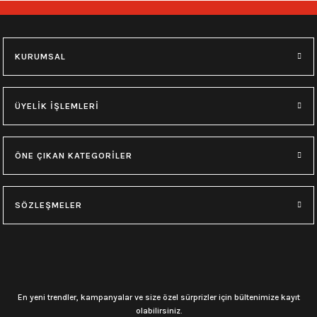
715,00
₺
715,00
₺
2XL
3XL
2XL
4XL
KURUMSAL
0.0 Puan - Yorum
0.0 Puan - Yorum
Battal Beden Motörhead Tişört
Battal Beden Rammstein Tişört
ÜYELİK İŞLEMLERİ
650,00
₺
715,00
₺
ÖNE ÇIKAN KATEGORİLER
2XL
3XL
4XL
2XL
4XL
SÖZLEŞMELER
0.0 Puan - Yorum
Battal Beden Düz Siyah Erkek Tişört
605,00
₺
En yeni trendler, kampanyalar ve size özel sürprizler için bültenimize kayıt
olabilirsiniz.