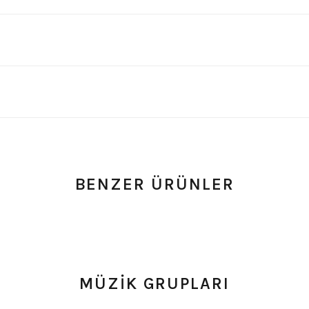
BENZER ÜRÜNLER
um
0.0 Puan - Yorum
0.0 Puan - Y
şört
Megadeth Çocuk Tişört
AC/DC Çocuk Tişört
MÜZİK GRUPLARI