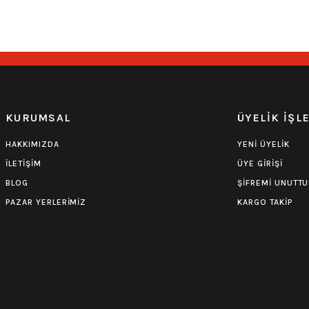
549,00
₺
549,00
₺
0.0 Puan - Yorum
Iron Maiden Çocuk Tişört
KURUMSAL
ÜYELİK İŞL
549,00
₺
HAKKIMIZDA
YENİ ÜYELİK
İLETİŞİM
ÜYE GİRİŞİ
BLOG
ŞİFREMİ UNUTT
PAZAR YERLERİMİZ
KARGO TAKİP