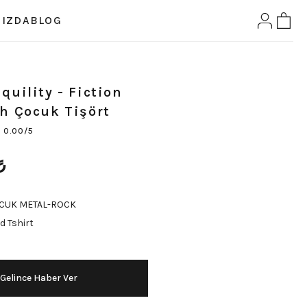
IZDA
BLOG
quility - Fiction
h Çocuk Tişört
0.00/5
₺
CUK METAL-ROCK
d Tshirt
Gelince Haber Ver