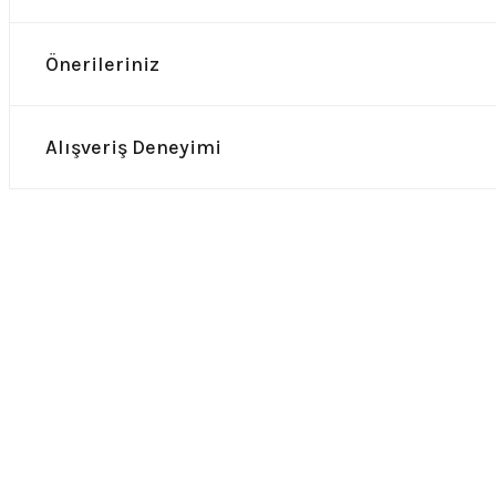
Önerileriniz
Alışveriş Deneyimi
0.0 Puan - Yorum
0.0 Puan - Yor
Guns n Roses Çocuk Tişört
Nirvana Kurt Cobain Çocuk Ti