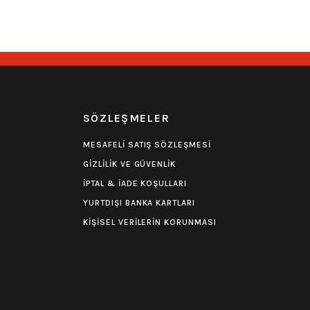
549,00
₺
R
SÖZLEŞMELER
MESAFELİ SATIŞ SÖZLEŞMESİ
GİZLİLİK VE GÜVENLİK
İPTAL & İADE KOŞULLARI
YURTDIŞI BANKA KARTLARI
KİŞİSEL VERİLERİN KORUNMASI