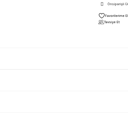
Önsiparişli Ü
Tavsiye Et