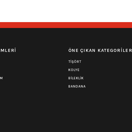
549,00
₺
549,00
₺
EMLERİ
ÖNE ÇIKAN KATEGORİLE
TİŞÖRT
KOLYE
UM
BİLEKLİK
BANDANA