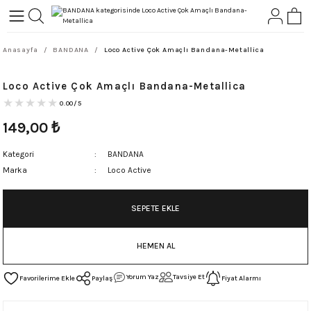
Geri Dön
Geri Dön
Anasayfa
BANDANA
Loco Active Çok Amaçlı Bandana-Metallica
L-ROCK
TLER
Loco Active Çok Amaçlı Bandana-Metallica
ört
0.00/5
149,00
₺
Kategori
BANDANA
Marka
Loco Active
SEPETE EKLE
HEMEN AL
Yorum Yaz
Tavsiye Et
Paylaş
Fiyat Alarmı