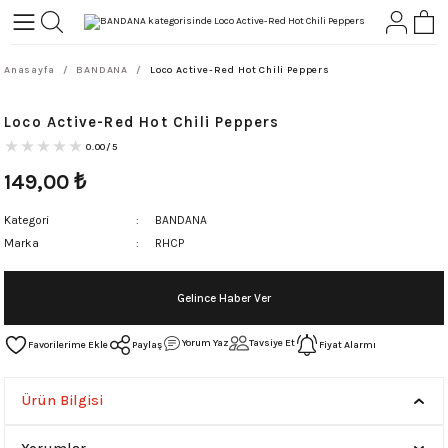
Geri Dön
Geri Dön
Anasayfa
BANDANA
Loco Active-Red Hot Chili Peppers
L-ROCK
TLER
Loco Active-Red Hot Chili Peppers
ört
0.00/5
149,00
₺
Kategori
BANDANA
Marka
RHCP
Gelince Haber Ver
Yorum Yaz
Tavsiye Et
Paylaş
Fiyat Alarmı
Ürün Bilgisi