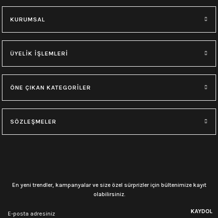
KURUMSAL
0.0 Puan - 0 Yorum
0.0 Puan - 0 Yorum
0.0 Puan - 0 Yorum
Loco Active-MetalRock
Loco Active-Black Sabbath
Loco Active-Ac/Dc
ÜYELİK İŞLEMLERİ
149,00
₺
149,00
₺
149,00
₺
ÖNE ÇIKAN KATEGORİLER
0.0 Puan - 0 Yorum
0.0 Puan - 0 Yorum
Çok Amaçlı Bandana-Kurt
Çok Amaçlı Bandana-Kurukafa(4)
SÖZLEŞMELER
149,00
₺
149,00
₺
0.0 Puan - 0 Yorum
0.0 Puan - 0 Yorum
En yeni trendler, kampanyalar ve size özel sürprizler için bültenimize kayıt
Çok Amaçlı Bandana-Kurukafa(3)
Çok Amaçlı Bandana-Kurukafa(2)
olabilirsiniz.
KAYDOL