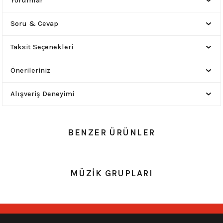
Yorumlar
Soru & Cevap
Taksit Seçenekleri
Önerileriniz
Alışveriş Deneyimi
BENZER ÜRÜNLER
0.0 Puan - 0 Yorum
0.0 Puan - 0 Yorum
MÜZİK GRUPLARI
Çok Amaçlı Bandana-Opeth
Loco Active-Led Zeppelin
149,00
₺
149,00
₺