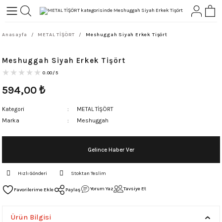
Geri Dön
Geri Dön
Anasayfa
METAL TİŞÖRT
Meshuggah Siyah Erkek Tişört
L-ROCK
TLER
Meshuggah Siyah Erkek Tişört
ört
0.00/5
594,00
₺
Kategori
METAL TİŞÖRT
Marka
Meshuggah
Gelince Haber Ver
Hızlı Gönderi
Stoktan Teslim
Yorum Yaz
Tavsiye Et
Paylaş
Ürün Bilgisi