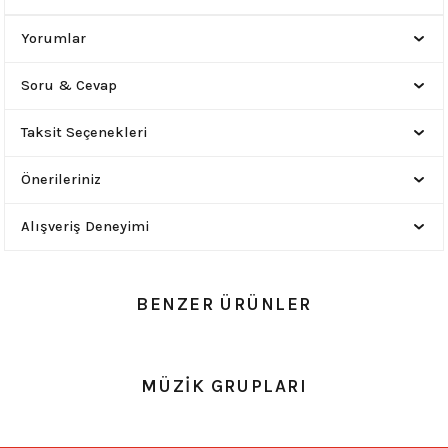
Yorumlar
Soru & Cevap
Taksit Seçenekleri
Önerileriniz
Alışveriş Deneyimi
BENZER ÜRÜNLER
0.0 Puan - Yorum
0.0 Puan - Yorum
MÜZİK GRUPLARI
Metallica All Over Beyaz Erkek Tişört
Him Yıkamalı Over Size Tişört