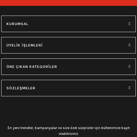
748,00
₺
748,00
₺
M
L
XL
M
L
XL
KURUMSAL
0.0 Puan - Yorum
0.0 Puan - Yorum
Type O Negative Siyah Erkek Tişört
Korn Yıkamalı Over Size Tişört
ÜYELİK İŞLEMLERİ
599,00
₺
748,00
₺
ÖNE ÇIKAN KATEGORİLER
0.0 Puan - Yorum
0.0 Puan - Yorum
0.0 Puan - Yorum
SÖZLEŞMELER
Psychonaut 4 Siyah Erkek Tişört
Burzum Tişört
Motörhead Tişört
599,00
₺
594,00
₺
599,00
₺
L
M
XL
L
M
XL
M
XL
En yeni trendler, kampanyalar ve size özel sürprizler için bültenimize kayıt
olabilirsiniz.