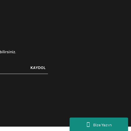
lirsiniz.
KAYDOL
Bize Yazın