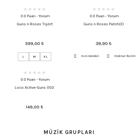
0.0 Puan - Yorum
0.0 Puan - Yorum
Guns n Roses Tişört
Guns n Roses Patch(3)
599,00
₺
39,90
₺
Hızlı Gönderi
Stoktan Teslim
L
M
XL
0.0 Puan - Yorum
Loco Active-Guns 002
149,00
₺
MÜZİK GRUPLARI