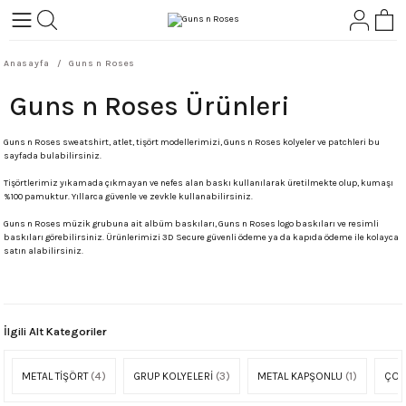
Geri Dön
Geri Dön
Anasayfa
Guns n Roses
L-ROCK
TLER
Guns n Roses Ürünleri
ört
Guns n Roses sweatshirt, atlet, tişört modellerimizi, Guns n Roses kolyeler ve patchleri bu
sayfada bulabilirsiniz.
Tişörtlerimiz yıkamada çıkmayan ve nefes alan baskı kullanılarak üretilmekte olup, kumaşı
%100 pamuktur. Yıllarca güvenle ve zevkle kullanabilirsiniz.
Guns n Roses müzik grubuna ait albüm baskıları, Guns n Roses logo baskıları ve resimli
baskıları görebilirsiniz. Ürünlerimizi 3D Secure güvenli ödeme ya da kapıda ödeme ile kolayca
satın alabilirsiniz.
İlgili Alt Kategoriler
METAL TİŞÖRT
(4)
GRUP KOLYELERİ
(3)
METAL KAPŞONLU
(1)
ÇOC