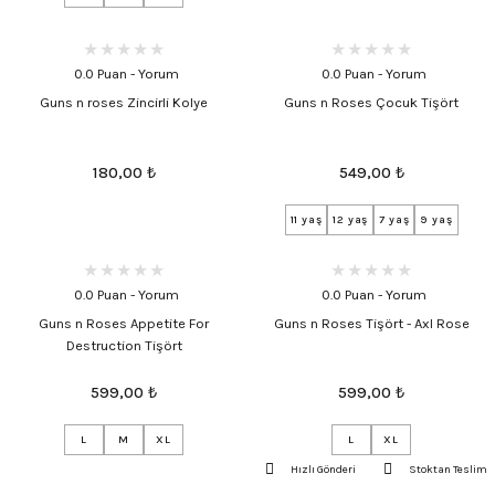
0.0 Puan - Yorum
0.0 Puan - Yorum
Guns n roses Zincirli Kolye
Guns n Roses Çocuk Tişört
180,00
₺
549,00
₺
11 yaş
12 yaş
7 yaş
9 yaş
0.0 Puan - Yorum
0.0 Puan - Yorum
Guns n Roses Appetite For
Guns n Roses Tişört - Axl Rose
Destruction Tişört
599,00
₺
599,00
₺
L
M
XL
L
XL
Hızlı Gönderi
Stoktan Teslim