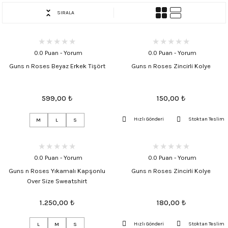
SIRALA
0.0 Puan - Yorum
0.0 Puan - Yorum
Guns n Roses Beyaz Erkek Tişört
Guns n Roses Zincirli Kolye
599,00
₺
150,00
₺
Hızlı Gönderi
Stoktan Teslim
M
L
S
0.0 Puan - Yorum
0.0 Puan - Yorum
Guns n Roses Yıkamalı Kapşonlu
Guns n Roses Zincirli Kolye
Over Size Sweatshirt
1.250,00
₺
180,00
₺
Hızlı Gönderi
Stoktan Teslim
L
M
S