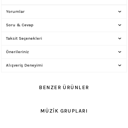
Yorumlar
Soru & Cevap
Taksit Seçenekleri
Önerileriniz
Alışveriş Deneyimi
BENZER ÜRÜNLER
0.0 Puan - Yorum
0.0 Puan - Yorum
MÜZİK GRUPLARI
Guns n Roses Çocuk Tişört
Nirvana Kurt Cobain Çocuk Tişört