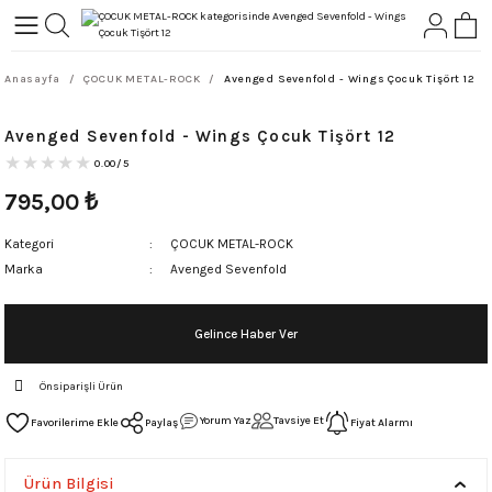
Geri Dön
Geri Dön
Anasayfa
ÇOCUK METAL-ROCK
Avenged Sevenfold - Wings Çocuk Tişört 12
L-ROCK
TLER
Avenged Sevenfold - Wings Çocuk Tişört 12
ört
0.00/5
795,00
₺
Kategori
ÇOCUK METAL-ROCK
Marka
Avenged Sevenfold
Gelince Haber Ver
Önsiparişli Ürün
Yorum Yaz
Tavsiye Et
Paylaş
Fiyat Alarmı
Ürün Bilgisi