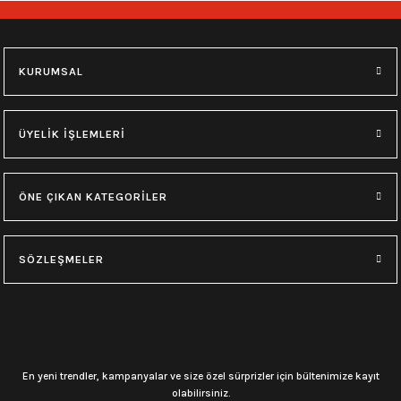
549,00
₺
549,00
₺
11 yaş
12 yaş
7 yaş
9 yaş
9 yaş
11 yaş
KURUMSAL
0.0 Puan - Yorum
0.0 Puan - Yorum
0.0 Puan - Yorum
Megadeth Çocuk Tişört
AC/DC Çocuk Tişört
Rammstein Çocuk Tişört
ÜYELİK İŞLEMLERİ
549,00
₺
549,00
₺
549,00
₺
ÖNE ÇIKAN KATEGORİLER
7 yaş
9 yaş
9 yaş
11 yaş
7 yaş
9 yaş
11 yaş
12 yaş
SÖZLEŞMELER
0.0 Puan - Yorum
Iron Maiden Çocuk Tişört
549,00
₺
En yeni trendler, kampanyalar ve size özel sürprizler için bültenimize kayıt
11 yaş
12 yaş
7 yaş
9 yaş
olabilirsiniz.