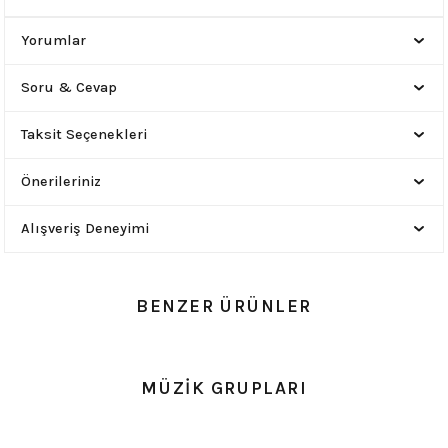
Yorumlar
Soru & Cevap
Taksit Seçenekleri
Önerileriniz
Alışveriş Deneyimi
BENZER ÜRÜNLER
0.0 Puan - Yorum
0.0 Puan - Yorum
MÜZİK GRUPLARI
Guns n Roses Çocuk Tişört
Nirvana Kurt Cobain Çocuk Tişört