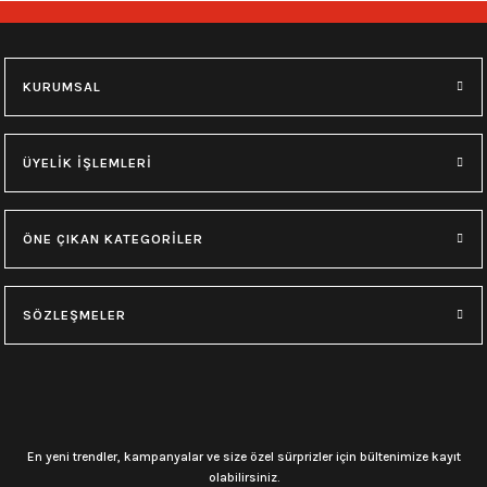
549,00
₺
549,00
₺
11 yaş
12 yaş
7 yaş
9 yaş
9 yaş
11 yaş
KURUMSAL
0.0 Puan - Yorum
0.0 Puan - Yorum
0.0 Puan - Yorum
Megadeth Çocuk Tişört
AC/DC Çocuk Tişört
Rammstein Çocuk Tişört
ÜYELİK İŞLEMLERİ
549,00
₺
549,00
₺
549,00
₺
ÖNE ÇIKAN KATEGORİLER
7 yaş
9 yaş
9 yaş
11 yaş
7 yaş
9 yaş
11 yaş
12 yaş
SÖZLEŞMELER
0.0 Puan - Yorum
Iron Maiden Çocuk Tişört
549,00
₺
En yeni trendler, kampanyalar ve size özel sürprizler için bültenimize kayıt
11 yaş
12 yaş
7 yaş
9 yaş
olabilirsiniz.