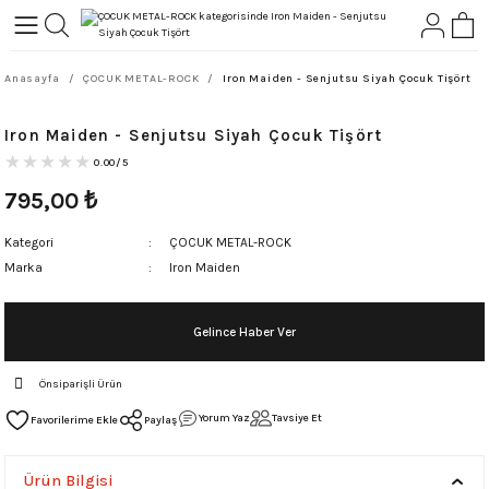
Geri Dön
Geri Dön
Anasayfa
ÇOCUK METAL-ROCK
Iron Maiden - Senjutsu Siyah Çocuk Tişört
L-ROCK
TLER
Iron Maiden - Senjutsu Siyah Çocuk Tişört
ört
0.00/5
795,00
₺
Kategori
ÇOCUK METAL-ROCK
Marka
Iron Maiden
Gelince Haber Ver
Önsiparişli Ürün
Yorum Yaz
Tavsiye Et
Paylaş
Ürün Bilgisi