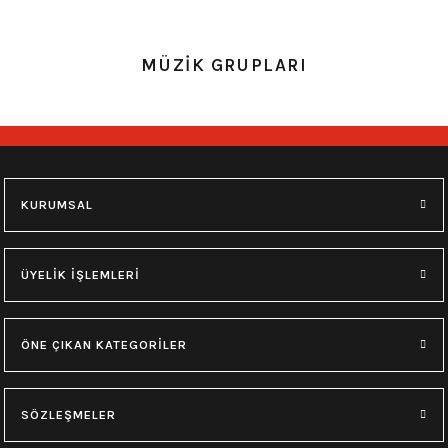
0.0 Puan - Yorum
0.0 Puan - Yorum
MÜZİK GRUPLARI
Guns n Roses Çocuk Tişört
Nirvana Kurt Cobain Çocuk Tişört
549,00
₺
549,00
₺
11 yaş
12 yaş
7 yaş
9 yaş
9 yaş
11 yaş
KURUMSAL
0.0 Puan - Yorum
0.0 Puan - Yorum
AC/DC Çocuk Tişört
Rammstein Çocuk Tişört
ÜYELİK İŞLEMLERİ
549,00
₺
549,00
₺
ÖNE ÇIKAN KATEGORİLER
9 yaş
11 yaş
7 yaş
9 yaş
11 yaş
12 yaş
SÖZLEŞMELER
0.0 Puan - Yorum