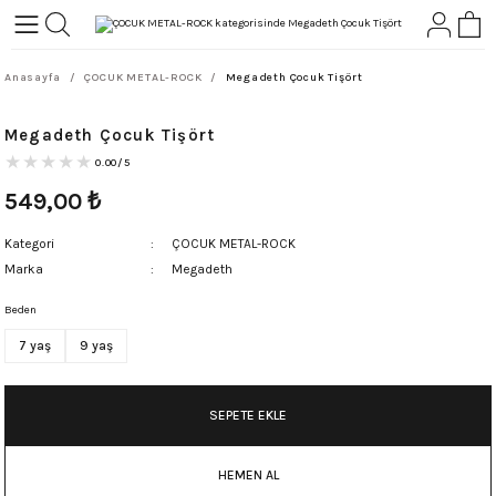
Geri Dön
Geri Dön
Anasayfa
ÇOCUK METAL-ROCK
Megadeth Çocuk Tişört
L-ROCK
TLER
Megadeth Çocuk Tişört
ört
0.00/5
549,00
₺
Kategori
ÇOCUK METAL-ROCK
Marka
Megadeth
Beden
7 yaş
9 yaş
SEPETE EKLE
HEMEN AL