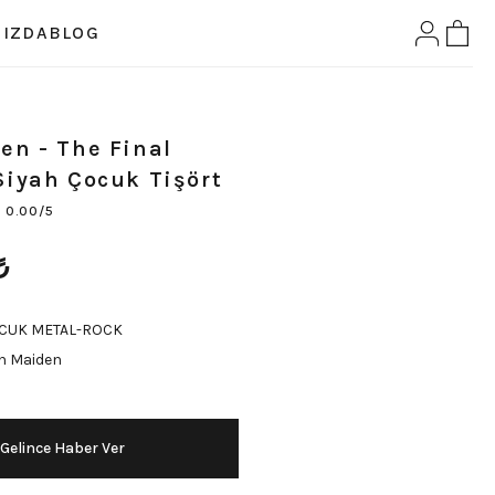
IZDA
BLOG
en - The Final
Siyah Çocuk Tişört
0.00/5
₺
CUK METAL-ROCK
n Maiden
Gelince Haber Ver