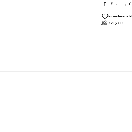
Önsiparişli Ü
Tavsiye Et