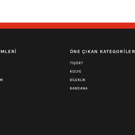
549,00
₺
549,00
₺
EMLERİ
ÖNE ÇIKAN KATEGORİLE
TİŞÖRT
KOLYE
UM
BİLEKLİK
BANDANA