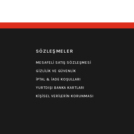
549,00
₺
R
SÖZLEŞMELER
MESAFELİ SATIŞ SÖZLEŞMESİ
GİZLİLİK VE GÜVENLİK
İPTAL & İADE KOŞULLARI
YURTDIŞI BANKA KARTLARI
KİŞİSEL VERİLERİN KORUNMASI