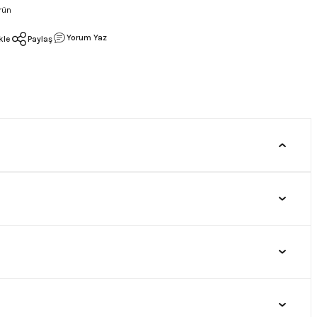
rün
Yorum Yaz
Paylaş