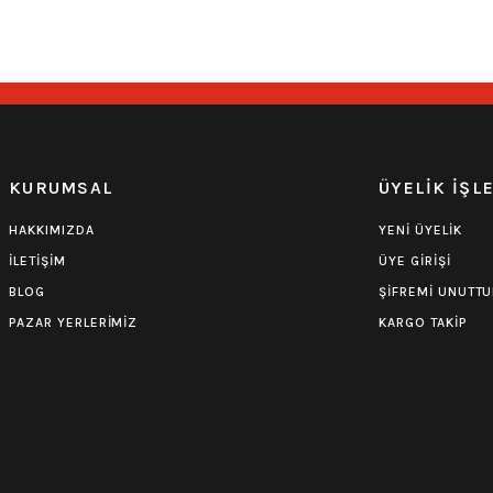
549,00
₺
549,00
₺
0.0 Puan - Yorum
Iron Maiden Çocuk Tişört
KURUMSAL
ÜYELİK İŞL
549,00
₺
HAKKIMIZDA
YENİ ÜYELİK
İLETİŞİM
ÜYE GİRİŞİ
BLOG
ŞİFREMİ UNUTT
PAZAR YERLERİMİZ
KARGO TAKİP