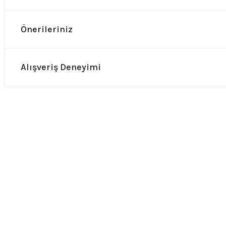
Önerileriniz
Alışveriş Deneyimi
0.0 Puan - Yorum
0.0 Puan - Yor
Guns n Roses Çocuk Tişört
Nirvana Kurt Cobain Çocuk Ti