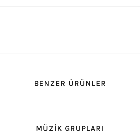
BENZER ÜRÜNLER
um
0.0 Puan - Yorum
0.0 Puan - Y
şört
Megadeth Çocuk Tişört
AC/DC Çocuk Tişört
MÜZİK GRUPLARI