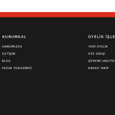
0.0 Puan - Yorum
Iron Maiden Çocuk Tişört
KURUMSAL
ÜYELİK İŞL
549,00
₺
HAKKIMIZDA
YENİ ÜYELİK
İLETİŞİM
ÜYE GİRİŞİ
BLOG
ŞİFREMİ UNUTT
PAZAR YERLERİMİZ
KARGO TAKİP