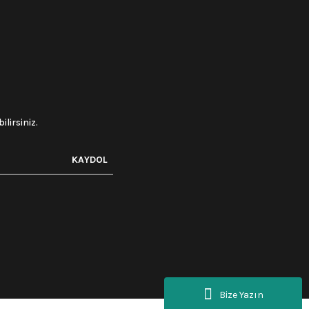
lirsiniz.
KAYDOL
Bize Yazın