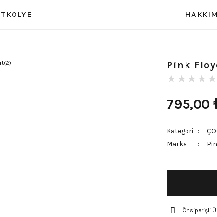
RT
KOLYE
HAKKIM
Pink Floy
795,00
Kategori
ÇO
Marka
Pin
Önsiparişli Ü