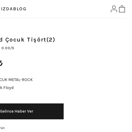
IZDA
BLOG
d Çocuk Tişört(2)
0.00/5
₺
CUK METAL-ROCK
k Floyd
Gelince Haber Ver
rün