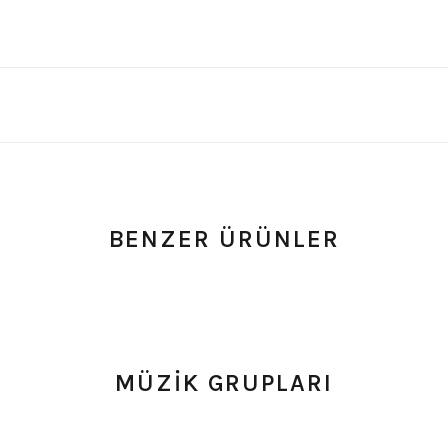
BENZER ÜRÜNLER
um
0.0 Puan - Yorum
0.0 Puan - Y
şört
Megadeth Çocuk Tişört
AC/DC Çocuk Tişört
MÜZİK GRUPLARI
549,00
₺
549,00
₺