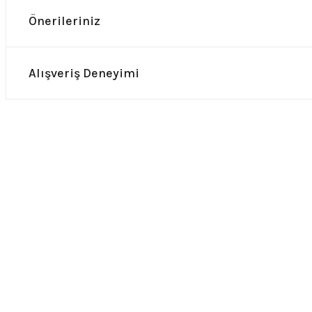
Önerileriniz
Alışveriş Deneyimi
0.0 Puan - Yorum
0.0 Puan - Yor
Guns n Roses Çocuk Tişört
Nirvana Kurt Cobain Çocuk Ti
549,00
₺
549,00
₺